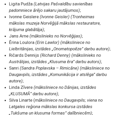
Ligita Pudža
(Latvijas Pašvaldību savienības
padomniece ārējo sakaru jautājumos)
;
Ivonne Geislere
(Ivonne Geisler)
(Tronheimas
mākslas muzeja Norvēģijā mākslas restauratore,
krājuma glabātāja)
;
Jans Arne
(mākslinieks no Norvēģijas)
;
Ērina Loulora
(Erin Lawlor) (māksliniece no
Lielbritānijas, izstādes „Onomatopoēze” darbu autore)
;
Ričards Dennijs
(Richard Denny) (mākslinieks no
Austrālijas, izstādes „Klusuma ēra” darbu autors)
;
Sanri
(Sandra Poplavska – Rimicāne) (māksliniece no
Daugavpils, izstādes „Komunikācija ir atslēga” darbu
autore)
;
Linda Zīvere
(māksliniece no Dānijas, izstādes
„KLUSUMĀ” darbu autore)
;
Silva Linarte (
māksliniece no Daugavpils; viena no
Latgales reģiona mākslas konkursa izstādes
„Tukšuma un klusuma formas” dalībniecēm)
;