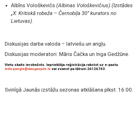
Albīns Vološkevičs
(Albinas Vološkevičius) (Izstādes
„X: Kritiskā robeža – Černobiļa 30” kurators no
Lietuvas)
.
Diskusijas darba valoda – latviešu un angļu.
Diskusijas moderatori: Māris Čačka un Inga Gedžūne.
Vietu skaits ierobežots. Iepriekšēja reģistrācija rakstot uz e-pastu
inita.paegle@daugavpils.lv
vai zvanot pa tālruni 26126743.
Svinīgā Jaunās izstāžu sezonas atklāšana plkst. 16:00.