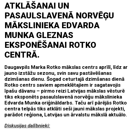
ATKLĀŠANAI UN
PASAULSLAVENĀ NORVĒĢU
MĀKSLINIEKA EDVARDA
MUNKA GLEZNAS
EKSPONĒŠANAI ROTKO
CENTRĀ.
Daugavpils Marka Rotko mākslas centrs aprīlī, līdz ar
jauno izstāžu sezonu, svin savu pastāvēšanas
dzimšanas dienu. Šogad ceturtajā dzimšanas dienā
Rotko centrs saviem apmeklētajiem ir sagatavojis
īpašu dāvanu – pirmo reizi Latvijas mākslas vēsturē
tiks eksponēts pasaulslavenā norvēģu mākslinieka
Edvarda Munka oriģināldarbs. Taču arī pārējās Rotko
centra telpās tiks atklāti seši jauni mākslas projekti,
parādot reģiona, Latvijas un ārvalstu mākslā aktuālo.
Diskusijas dalībnieki: