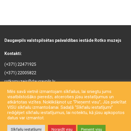
Daugavpils valstspilsētas pašvaldības iestāde Rotko muzejs
Kontakti:
(+371) 22471925
(+371) 22005822
rotkomuzejs@daugavpils.lv
Mihaila iela 3, Daugavpils,
Mēs savā vietnē izmantojam sīkfailus, lai sniegtu jums
LV-5401, Latvija
visatbilstošāko pieredzi, atceroties jūsu iestatījumus un
atkārtotas vizītes. Noklikšķinot uz “Pieņemt visu”, Jūs piekrītat
VISU sīkfailu izmantošanai. Sadaļā “Sīkfailu iestatījumi”
rediģējiet sīkfailu iestatījumus, lai noteiktu, kā jūsu apkopotos
datus var izmantot.
Sīkfailu iestatījumi
Noraidīt visu
Pieņemt visu