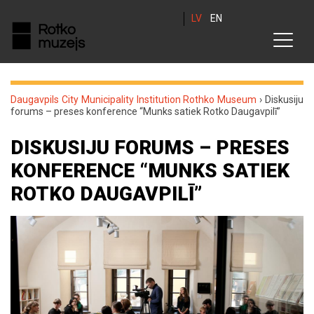
LV
EN
Daugavpils City Municipality Institution Rothko Museum
›
Diskusiju
forums – preses konference “Munks satiek Rotko Daugavpilī”
DISKUSIJU FORUMS – PRESES
KONFERENCE “MUNKS SATIEK
ROTKO DAUGAVPILĪ”