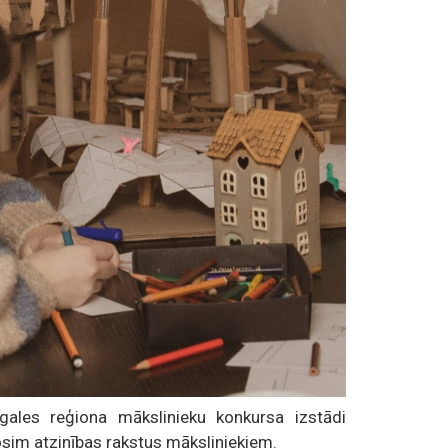
ales reģiona mākslinieku konkursa izstādi
dosim atzinības rakstus māksliniekiem.