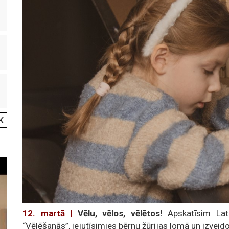
K
12. martā |
Vēlu, vēlos, vēlētos!
Apskatīsim Latg
“Vēlēšanās”, iejutīsimies bērnu žūrijas lomā un izvei