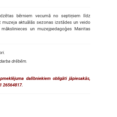
edzētas bērniem vecumā no septiņiem līdz
īst muzeja aktuālās sezonas izstādes un veido
 mākslinieces un muzejpedagoģes Mairitas
ri.
 darba drēbēm.
apmeklējuma dalībniekiem obligāti jāpiesakās,
71 26564817.