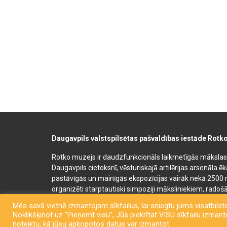
Daugavpils valstspilsētas pašvaldības iestāde Rotk
Rotko muzejs ir daudzfunkcionāls laikmetīgās mākslas, 
Daugavpils cietoksnī, vēsturiskajā artilērijas arsenāla ē
pastāvīgās un mainīgās ekspozīcijas vairāk nekā 2500 
organizēti starptautiski simpoziji māksliniekiem, radošā
bērnu un jauniešu mākslas izglītības programmas. Muz
Mēs savā vietnē izmantojam sīkfailus, lai sniegtu jums visatbilsto
semināru un konferenču telpas. Rotko muzeja telpās at
Noklikšķinot uz “Pieņemt visu”, Jūs piekrītat VISU sīkfailu izmantoš
kafejnīca. Līdzās Rotko muzejam 2022. gadā tika atklā
noteiktu, kā jūsu apkopotos datus var izmantot.