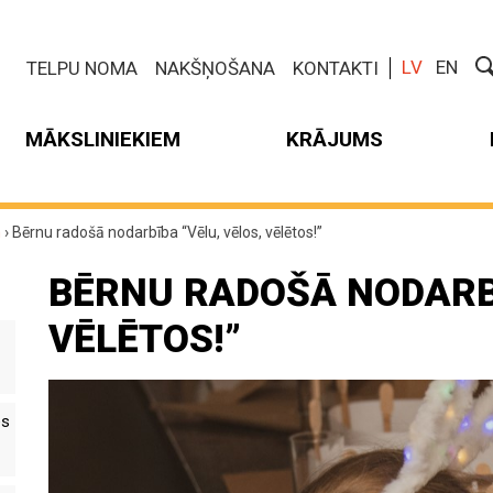
LV
EN
TELPU NOMA
NAKŠŅOŠANA
KONTAKTI
MĀKSLINIEKIEM
KRĀJUMS
m
›
Bērnu radošā nodarbība “Vēlu, vēlos, vēlētos!”
BĒRNU RADOŠĀ NODARBĪ
VĒLĒTOS!”
es