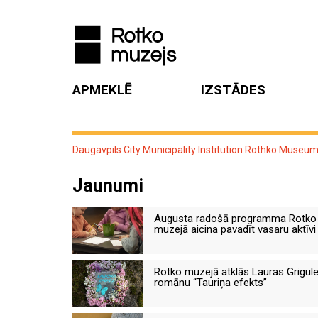
APMEKLĒ
IZSTĀDES
Daugavpils City Municipality Institution Rothko Museu
Jaunumi
Augusta radošā programma Rotko
muzejā aicina pavadīt vasaru aktīvi
Rotko muzejā atklās Lauras Grigul
romānu “Tauriņa efekts”