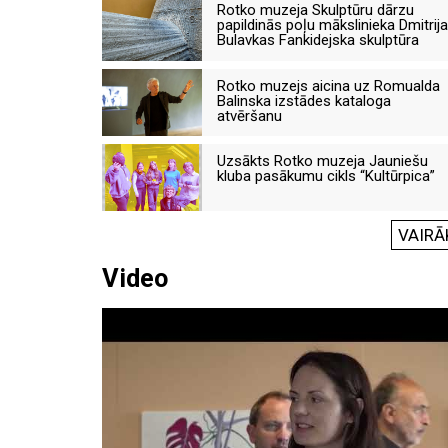
Rotko muzeja Skulptūru dārzu
papildinās poļu mākslinieka Dmitrija
Bulavkas Fankidejska skulptūra
Rotko muzejs aicina uz Romualda
Balinska izstādes kataloga
atvēršanu
Uzsākts Rotko muzeja Jauniešu
kluba pasākumu cikls “Kultūrpica”
VAIRĀ
Video