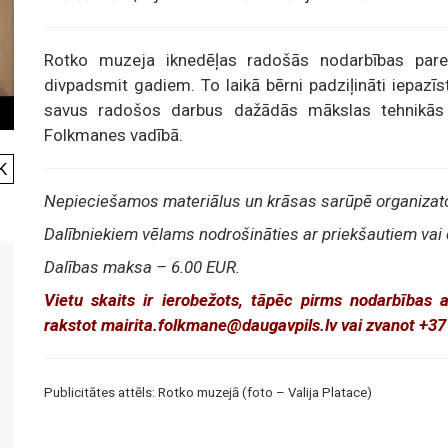
Rotko muzeja iknedēļas radošās nodarbības par
divpadsmit gadiem. To laikā bērni padziļināti iepaz
savus radošos darbus dažādās mākslas tehnikās
Folkmanes vadībā.
K
Nepieciešamos materiālus un krāsas sarūpē organizato
Dalībniekiem vēlams nodrošināties ar priekšautiem vai
Dalības maksa – 6.00 EUR.
Vietu skaits ir ierobežots, tāpēc pirms nodarbības 
rakstot mairita.folkmane@daugavpils.lv vai zvanot +3
Publicitātes attēls: Rotko muzejā (foto – Valija Platace)