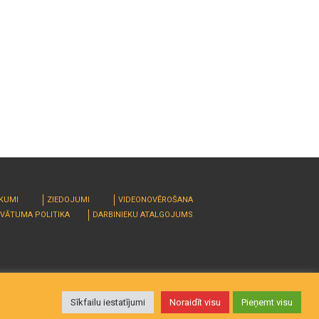
RKUMI
ZIEDOJUMI
VIDEONOVĒROŠANA
IVĀTUMA POLITIKA
DARBINIEKU ATALGOJUMS
Sīkfailu iestatījumi
Noraidīt visu
Pieņemt visu