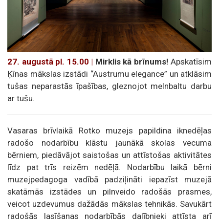
27. augustā pl. 15.00 |
Mirklis kā brīnums!
Apskatīsim
Ķīnas mākslas izstādi “Austrumu elegance” un atklāsim
tušas neparastās īpašības, gleznojot melnbaltu darbu
ar tušu.
Vasaras brīvlaikā Rotko muzejs papildina iknedēļas
radošo nodarbību klāstu jaunākā skolas vecuma
bērniem, piedāvājot saistošas un attīstošas aktivitātes
līdz pat trīs reizēm nedēļā. Nodarbību laikā bērni
muzejpedagoga vadībā padziļināti iepazīst muzejā
skatāmās izstādes un pilnveido radošās prasmes,
veicot uzdevumus dažādās mākslas tehnikās. Savukārt
radošās lasīšanas nodarbībās dalībnieki attīsta arī