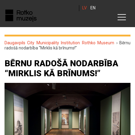
LV
EN
Daugavpils City Municipality Institution Rothko Museum
›
Bērnu
radošā nodarbība “Mirklis kā brīnums!”
BĒRNU RADOŠĀ NODARBĪBA
“MIRKLIS KĀ BRĪNUMS!”