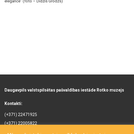
elegance” (foto – Didzis Grodzs)
Daugavpils valstspilsētas pašvaldības iestāde Rotko muzejs
Kontakti:
(+371) 22471925
(+371) 22005822
rotkomuzejs@daugavpils.lv