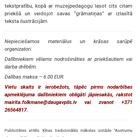
tekstpratību, kopā ar muzejpedagogu lasot cits citam
priekšā un veidojot savas “grāmatiņas” ar izlasītā
teksta ilustrācijām.
Nepieciešamos materiālus un krāsas sarūpē
organizatori.
Dalībniekiem vēlams nodrošināties ar priekšautiem vai
darba drēbēm.
Dalības maksa – 6.00 EUR.
Vietu skaits ir ierobežots, tāpēc pirms nodarbības
apmeklējuma dalībniekiem obligāti jāpiesakās, rakstot
mairita.folkmane@daugavpils.lv vai zvanot +371
26564817.
Publicitātes attēls: Ķīnas tradicionālās mākslas izstāde “Austrumu