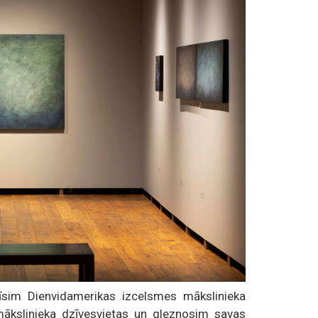
īsim Dienvidamerikas izcelsmes mākslinieka
 mākslinieka dzīvesvietas un gleznosim savas