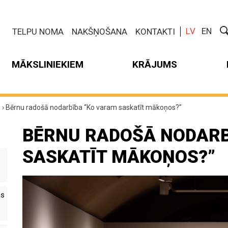
LV
EN
TELPU NOMA
NAKŠŅOŠANA
KONTAKTI
MĀKSLINIEKIEM
KRĀJUMS
m
›
Bērnu radošā nodarbība “Ko varam saskatīt mākoņos?”
BĒRNU RADOŠĀ NODARB
SASKATĪT MĀKOŅOS?”
es