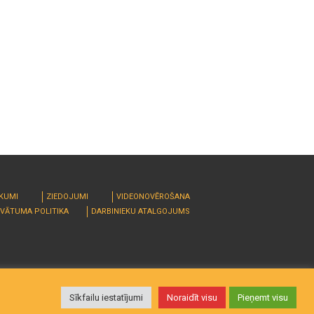
RKUMI
ZIEDOJUMI
VIDEONOVĒROŠANA
IVĀTUMA POLITIKA
DARBINIEKU ATALGOJUMS
Sīkfailu iestatījumi
Noraidīt visu
Pieņemt visu