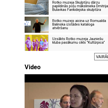
Rotko muzeja Skulptūru dārzu
papildinās poļu mākslinieka Dmitrija
Bulavkas Fankidejska skulptūra
Rotko muzejs aicina uz Romualda
Balinska izstādes kataloga
atvēršanu
Uzsākts Rotko muzeja Jauniešu
kluba pasākumu cikls “Kultūrpica”
VAIRĀ
Video