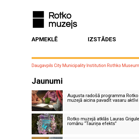
APMEKLĒ
IZSTĀDES
Daugavpils City Municipality Institution Rothko Museu
Jaunumi
Augusta radošā programma Rotko
muzejā aicina pavadīt vasaru aktīvi
Rotko muzejā atklās Lauras Grigul
romānu “Tauriņa efekts”