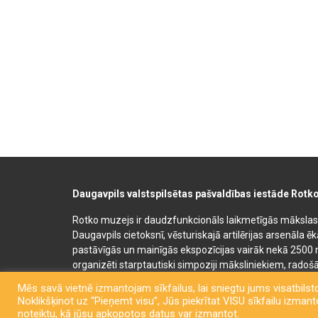
Daugavpils valstspilsētas pašvaldības iestāde Rotk
Rotko muzejs ir daudzfunkcionāls laikmetīgās mākslas, 
Daugavpils cietoksnī, vēsturiskajā artilērijas arsenāla ē
pastāvīgās un mainīgās ekspozīcijas vairāk nekā 2500 
organizēti starptautiski simpoziji māksliniekiem, radošā
bērnu un jauniešu mākslas izglītības programmas. Muz
Mēs savā vietnē izmantojam sīkfailus, lai sniegtu jums visatbilsto
semināru un konferenču telpas. Rotko muzeja telpās at
Noklikšķinot uz “Pieņemt visu”, Jūs piekrītat VISU sīkfailu izmantoš
kafejnīca. Līdzās Rotko muzejam 2022. gadā tika atklā
noteiktu, kā jūsu apkopotos datus var izmantot.