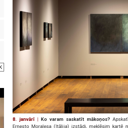
K
8. janvārī |
Ko varam saskatīt mākoņos?
Apskat
Ernesto Moralesa (Itālija) izstādi, meklēsim kartē