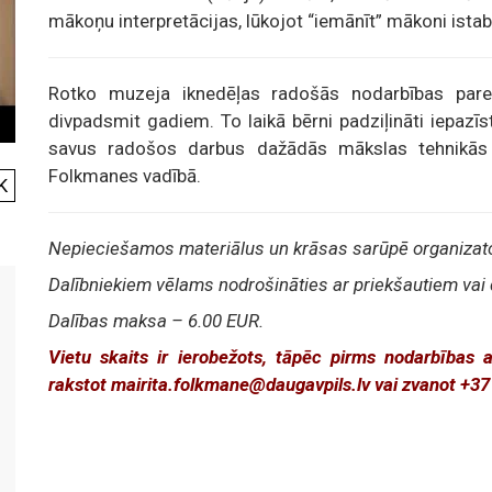
mākoņu interpretācijas, lūkojot “iemānīt” mākoni istab
Rotko muzeja iknedēļas radošās nodarbības par
divpadsmit gadiem. To laikā bērni padziļināti iepaz
savus radošos darbus dažādās mākslas tehnikās
Folkmanes vadībā.
K
Nepieciešamos materiālus un krāsas sarūpē organizato
Dalībniekiem vēlams nodrošināties ar priekšautiem vai
Dalības maksa – 6.00 EUR.
Vietu skaits ir ierobežots, tāpēc pirms nodarbības 
rakstot mairita.folkmane@daugavpils.lv vai zvanot +3