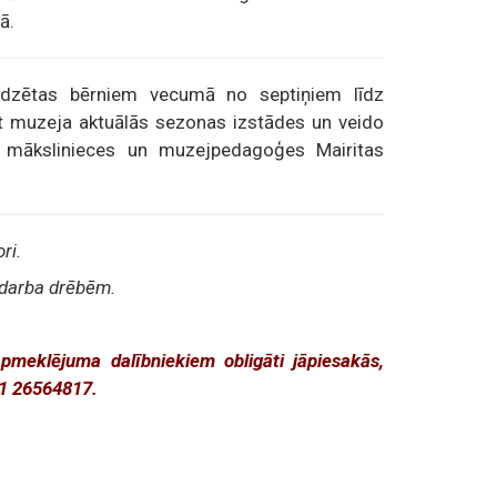
ā.
edzētas bērniem vecumā no septiņiem līdz
īst muzeja aktuālās sezonas izstādes un veido
 mākslinieces un muzejpedagoģes Mairitas
ri.
 darba drēbēm.
apmeklējuma dalībniekiem obligāti jāpiesakās,
71 26564817.