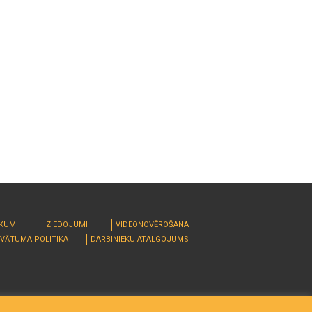
RKUMI
ZIEDOJUMI
VIDEONOVĒROŠANA
IVĀTUMA POLITIKA
DARBINIEKU ATALGOJUMS