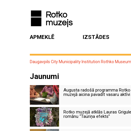
APMEKLĒ
IZSTĀDES
Daugavpils City Municipality Institution Rothko Museu
Jaunumi
Augusta radošā programma Rotko
muzejā aicina pavadīt vasaru aktīvi
Rotko muzejā atklās Lauras Grigul
romānu “Tauriņa efekts”