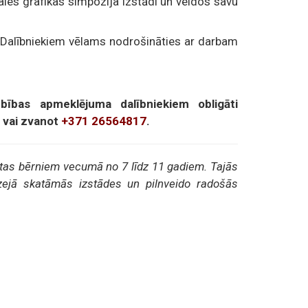
ales grafikas simpozija izstādi un veidos savu
Dalībniekiem vēlams nodrošināties ar darbam
bības apmeklējuma dalībniekiem obligāti
vai zvanot
+371 26564817
.
tas bērniem vecumā no 7 līdz 11 gadiem. Tajās
zejā skatāmās izstādes un pilnveido radošās