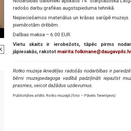
Nodarbības dalībnieki apskatīs 14. Starptautiskā Latg
radošo darbu grafikas augstspieduma tehnikā.
Nepieciešamos materiālus un krāsas sarūpē muzejs. 
piemērotām drēbēm.
Dalības maksa – 6.00 EUR.
Vietu skaits ir ierobežots, tāpēc pirms nodar
K
jāpiesakās, rakstot
mairita.folkmane@daugavpils.lv
Rotko muzeja iknedēļas radošās nodarbības ir paredzē
bērni muzejpedagoga vadībā padziļināti iepazīst mu
prasmes, veicot dažādus uzdevumus.
Publicitātes attēls: Rotko muzejā (foto – Pāvels Terentjevs)