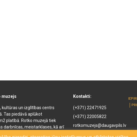
o muzejs
Kontakti:
IEPI
PR
kultūras un izglītības centrs
(+371) 22471925
kā. Tas piedāvā aplūkot
(+371) 22005822
m2 platībā. Rotko muzejā tiek
rotkomuzejs@daugavpils.lv
s darbnīcas, meistarklases, kā arī
ejā ir pieejamas naktsmītnes,
Mihaila iela 3, Daugavpils,