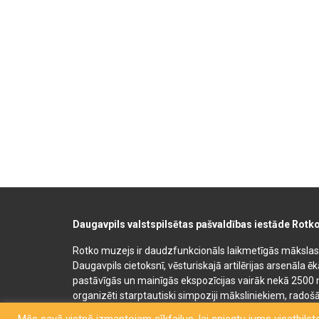
Daugavpils valstspilsētas pašvaldības iestāde Rotk
Rotko muzejs ir daudzfunkcionāls laikmetīgās mākslas, 
Daugavpils cietoksnī, vēsturiskajā artilērijas arsenāla ē
pastāvīgās un mainīgās ekspozīcijas vairāk nekā 2500 
organizēti starptautiski simpoziji māksliniekiem, radošā
bērnu un jauniešu mākslas izglītības programmas. Muz