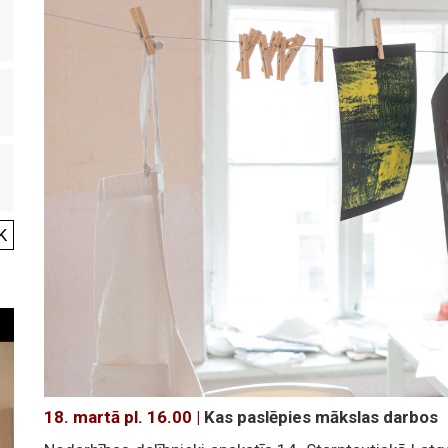
K
18. martā pl. 16.00 |
Kas paslēpies mākslas darbos