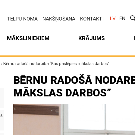
LV
EN
TELPU NOMA
NAKŠŅOŠANA
KONTAKTI
MĀKSLINIEKIEM
KRĀJUMS
m
›
Bērnu radošā nodarbība “Kas paslēpies mākslas darbos”
BĒRNU RADOŠĀ NODARB
MĀKSLAS DARBOS”
es