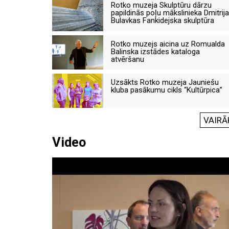
Rotko muzeja Skulptūru dārzu
papildinās poļu mākslinieka Dmitrija
Bulavkas Fankidejska skulptūra
Rotko muzejs aicina uz Romualda
Balinska izstādes kataloga
atvēršanu
Uzsākts Rotko muzeja Jauniešu
kluba pasākumu cikls “Kultūrpica”
VAIRĀ
Video