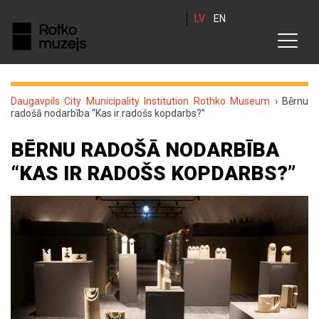
LV
EN
Daugavpils City Municipality Institution Rothko Museum
›
Bērnu
radošā nodarbība “Kas ir radošs kopdarbs?”
BĒRNU RADOŠĀ NODARBĪBA
“KAS IR RADOŠS KOPDARBS?”