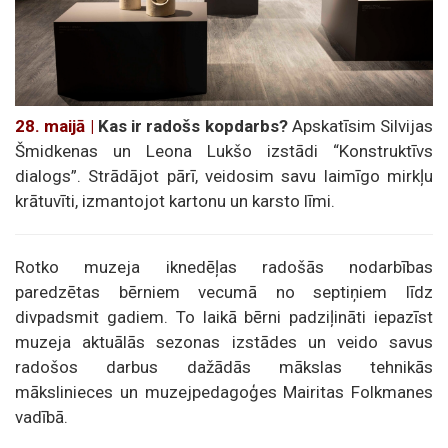
28. maijā |
Kas ir radošs kopdarbs?
Apskatīsim Silvijas
Šmidkenas un Leona Lukšo izstādi “Konstruktīvs
dialogs”. Strādājot pārī, veidosim savu laimīgo mirkļu
krātuvīti, izmantojot kartonu un karsto līmi.
Rotko muzeja iknedēļas radošās nodarbības
paredzētas bērniem vecumā no septiņiem līdz
divpadsmit gadiem. To laikā bērni padziļināti iepazīst
muzeja aktuālās sezonas izstādes un veido savus
radošos darbus dažādās mākslas tehnikās
mākslinieces un muzejpedagoģes Mairitas Folkmanes
vadībā.