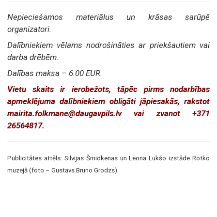
Nepieciešamos materiālus un krāsas sarūpē
organizatori.
Dalībniekiem vēlams nodrošināties ar priekšautiem vai
darba drēbēm.
Dalības maksa – 6.00 EUR.
Vietu skaits ir ierobežots, tāpēc pirms nodarbības
apmeklējuma dalībniekiem obligāti jāpiesakās, rakstot
mairita.folkmane@daugavpils.lv vai zvanot +371
26564817.
Publicitātes attēls: Silvijas Šmidkenas un Leona Lukšo izstāde Rotko
muzejā (foto – Gustavs Bruno Grodzs)