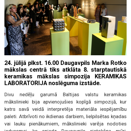
24. jūlijā plkst. 16.00 Daugavpils Marka Rotko
mākslas centrā tiks atklāta 8. starptautiskā
keramikas mākslas simpozija KERAMIKAS
LABORATORIJA noslēguma izstāde.
Divu nedēļu garumā Baltijas valstu keramikas
mākslinieki bija apvienojušies kopīgā simpozijā, kur
katrs savā veidā interpretēja materiāla iespējamību
paleti. Atbrīvoti no ikdienas darbiem, lielpilsētas kņadas
vai lauku pienākumiem, mākslinieki varēja nodoties
iedvesmai, ko sniedz Daugavpils cietokšņa mūri,