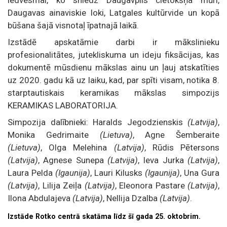
Daugavas ainaviskie loki, Latgales kultūrvide un kopā
būšana šajā visnotaļ īpatnajā laikā.
Izstādē apskatāmie darbi ir mākslinieku
profesionalitātes, jutekliskuma un ideju fiksācijas, kas
dokumentē mūsdienu mākslas ainu un ļauj atskatīties
uz 2020. gadu kā uz laiku, kad, par spīti visam, notika 8.
starptautiskais keramikas mākslas simpozijs
KERAMIKAS LABORATORIJA.
Simpozija dalībnieki: Haralds Jegodzienskis
(Latvija)
,
Monika Gedrimaite
(Lietuva)
, Agne Šemberaite
(Lietuva)
, Olga Melehina
(Latvija)
, Rūdis Pētersons
(Latvija)
, Agnese Sunepa
(Latvija)
, Ieva Jurka
(Latvija)
,
Laura Pelda
(Igaunija)
, Lauri Kilusks
(Igaunija)
, Una Gura
(Latvija)
, Lilija Zeiļa
(Latvija)
, Eleonora Pastare
(Latvija)
,
Ilona Abdulajeva
(Latvija)
, Nellija Dzalba
(Latvija)
.
Izstāde Rotko centrā skatāma līdz šī gada 25. oktobrim.