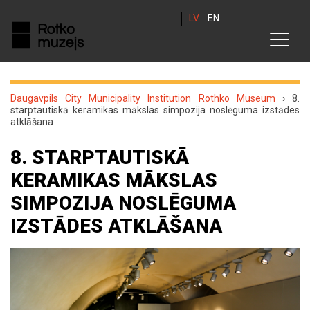
LV
EN
Daugavpils City Municipality Institution Rothko Museum
›
8.
starptautiskā keramikas mākslas simpozija noslēguma izstādes
atklāšana
8. STARPTAUTISKĀ
KERAMIKAS MĀKSLAS
SIMPOZIJA NOSLĒGUMA
IZSTĀDES ATKLĀŠANA