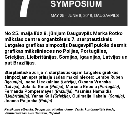
No 25. maija līdz 8. jūnijam Daugavpils Marka Rotko
mākslas centra organizētais 7. starptautiskais
Latgales grafikas simpozijs Daugavpilī pulcēs desmit
grafikas mākslinieces no Polijas, Portugāles,
Grieķijas, Lielbritānijas, Somijas, Igaunijas, Latvijas un
pat Brazīlijas.
Starptautiska žūrija 7. starptautiskajam Latgales grafikas
simpozijam apstiprināja šādas mākslinieces: Lembe Ruben
(Igaunija)
, Inese Lieckalnina
(Latvija)
, Oksana Vronska
(Latvija)
, Jolanta Gmur
(Polija)
, Mariana Rebola
(Portugāle)
,
Fernanda Pompermayer
(Brazīlija)
, Yasmina Hamaidia
(Lielbritānija)
, Yanna Kali
(Grieķija)
, Outimaija Hakala
(Somija)
,
Joanna Paljocha
(Polija)
.
Pasākumu atbalsta: Daugavpils pilsētas dome, Valsts kultūrkapitāla fonds,
Valmiermuižas alus darītava, Caparol.