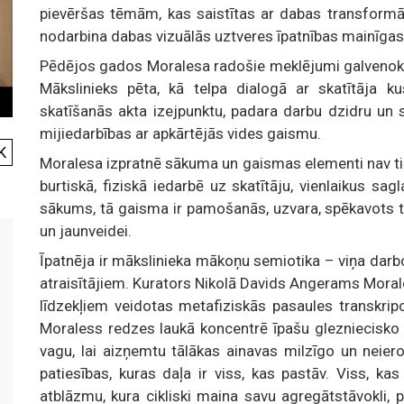
pievēršas tēmām, kas saistītas ar dabas transformāc
nodarbina dabas vizuālās uztveres īpatnības mainīga
Pēdējos gados Moralesa radošie meklējumi galvenokār
Mākslinieks pēta, kā telpa dialogā ar skatītāja k
skatīšanās akta izejpunktu, padara darbu dzidru un s
mijiedarbības ar apkārtējās vides gaismu.
K
Moralesa izpratnē sākuma un gaismas elementi nav tik
burtiskā, fiziskā iedarbē uz skatītāju, vienlaikus sa
sākums, tā gaisma ir pamošanās, uzvara, spēkavots tu
un jaunveidei.
Īpatnēja ir mākslinieka mākoņu semiotika – viņa darb
atraisītājiem. Kurators Nikolā Davids Angerams Mora
līdzekļiem veidotas metafiziskās pasaules transkrip
Moraless redzes laukā koncentrē īpašu glezniecisko 
vagu, lai aizņemtu tālākas ainavas milzīgo un neier
patiesības, kuras daļa ir viss, kas pastāv. Viss, 
atblāzmu, kura cikliski maina savu agregātstāvokli, pā