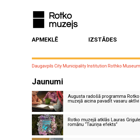
APMEKLĒ
IZSTĀDES
Daugavpils City Municipality Institution Rothko Museu
Jaunumi
Augusta radošā programma Rotko
muzejā aicina pavadīt vasaru aktīvi
Rotko muzejā atklās Lauras Grigul
romānu “Tauriņa efekts”