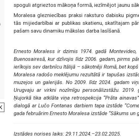
spoguli atgrieztos mākoņa formā, iezīmējot jaunu sā
Moralesa glezniecības praksi raksturo dabisku pig
tās mijiedarbībai ar publikas skatienu, skatītajam pā
s
pašam savu dinamiku mākslas darba lasīšanā.
Ernesto Moraless ir dzimis 1974. gadā Montevideo, 
Buenosairesā, kur dzīvojis līdz 2006. gadam, pirms pār
ierīkojis sev darbnīcu Itālijā – sākotnēji Romā, bet kop
Moralesa radošo meklējumu rezultātā ir tapušas izstā
muzejos un galerijās. No 2009. līdz 2024. gadam viņš i
Urugvaju ar virkni nozīmīgu personālizstāžu. 2019.
Ņujorkā tika atklāta viņa retrospekcija “Prāta ainava
dialogā ar Lučo Fontanas darbiem tapa izstāde “Come
K
gada februārim Ernesto Moralesa izstāde “Sākums un g
Izstādes norises laiks: 29.11.2024.–23.02.2025.