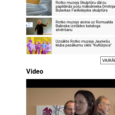
Rotko muzeja Skulptūru dārzu
papildinās poļu mākslinieka Dmitrija
Bulavkas Fankidejska skulptūra
Rotko muzejs aicina uz Romualda
Balinska izstādes kataloga
atvēršanu
Uzsākts Rotko muzeja Jauniešu
kluba pasākumu cikls “Kultūrpica”
VAIRĀ
Video