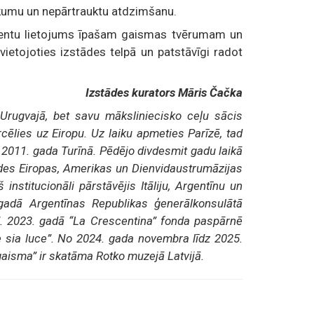
kumu un nepārtrauktu atdzimšanu.
mentu lietojums īpašam gaismas tvērumam un
rvietojoties izstādes telpā un patstāvīgi radot
Izstādes kurators Māris Čačka
Urugvajā, bet savu māksliniecisko ceļu sācis
cēlies uz Eiropu. Uz laiku apmeties Parīzē, tad
š 2011. gada Turīnā. Pēdējo divdesmit gadu laikā
des Eiropas, Amerikas un Dienvidaustrumāzijas
nstitucionāli pārstāvējis Itāliju, Argentīnu un
 gadā Argentīnas Republikas ģenerālkonsulātā
s”. 2023. gadā “La Crescentina” fonda paspārnē
 sia luce”. No 2024. gada novembra līdz 2025.
aisma” ir skatāma Rotko muzejā Latvijā.