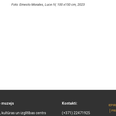
Foto: Ernesto Morales, Luce IV, 100 x150 cm, 2023
o muzejs
Kontakti:
IEPI
PR
kultūras un izglītības centrs
(+371) 22471925