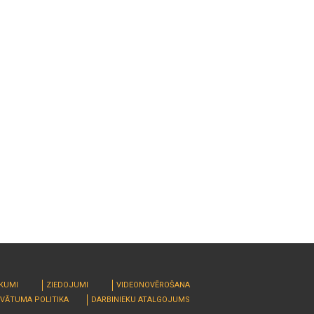
RKUMI
ZIEDOJUMI
VIDEONOVĒROŠANA
IVĀTUMA POLITIKA
DARBINIEKU ATALGOJUMS