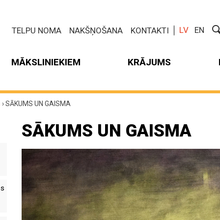
LV
EN
TELPU NOMA
NAKŠŅOŠANA
KONTAKTI
MĀKSLINIEKIEM
KRĀJUMS
m
›
SĀKUMS UN GAISMA
SĀKUMS UN GAISMA
es