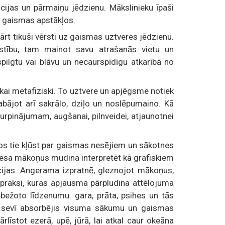
ijas un pārmaiņu jēdzienu. Mākslinieku īpaši
s gaismas apstākļos.
t tikuši vērsti uz gaismas uztveres jēdzienu.
ustību, tam mainot savu atrašanās vietu un
pilgtu vai blāvu un necaurspīdīgu atkarībā no
ai metafiziski. To uztvere un apjēgsme notiek
glabājot arī sakrālo, dziļo un noslēpumaino. Kā
rpinājumam, augšanai, pilnveidei, atjaunotnei
os tie kļūst par gaismas nesējiem un sākotnes
lesa mākoņus mudina interpretēt kā grafiskiem
cijas. Angerama izpratnē, gleznojot mākoņus,
praksi, kuras apjausma pārpludina attēlojuma
obežoto līdzenumu: gara, prāta, psihes un tās
kas sevī absorbējis visuma sākumu un gaismas
rlīstot ezerā, upē, jūrā, lai atkal caur okeāna