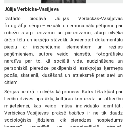
Jūlija Verbicka-Vasiļjeva
Izstāde piedāvā Jūlijas Verbickas-Vasiļjevas
fotogrāfiju sēriju – vizuālu un emocionālu pētījumu par
robežu starp redzamo un pieredzamo, starp cilvēka
ārējo tēlu un iekšējo stāvokli. Apvienojot dokumentālu
pieeju ar inscenējuma elementiem un režijas
paņēmieniem, autore veido niansētu fotogrāfisku
naratīvu par to, kā sociālā vide, audzināšana un
personiskā pieredze pakāpeniski iesakņojas ķermeņa
pozās, skatienā, klusēšanā un attieksmē pret sevi un
citiem.
Sērijas centrā ir cilvēks kā process. Katrs tēls kļūst par
liecību dzīves apstākļu, kultūras konteksta un attiecību
mijietekmei, kas veido mūsu individuālo identitāti.
Verbickas-Vasiļjevas praksē
habitus
ir ne tik daudz
socioloģisks jēdziens, cik pieredzes nospiedums