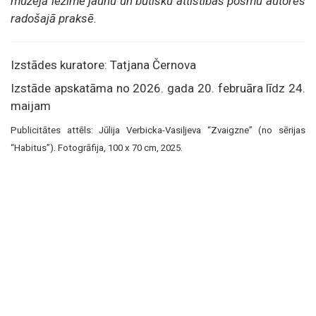
muzejā iezīmē jaunu un būtisku attīstības posmu autores
radošajā praksē.
Izstādes kuratore: Tatjana Černova
Izstāde apskatāma no 2026. gada 20. februāra līdz 24.
maijam
Publicitātes attēls: Jūlija Verbicka-Vasiļjeva “Zvaigzne” (no sērijas
“Habitus”). Fotogrāfija, 100 x 70 cm, 2025.