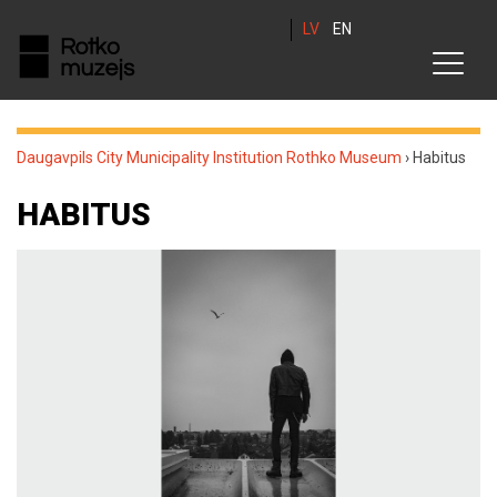
LV
EN
Daugavpils City Municipality Institution Rothko Museum
›
Habitus
HABITUS