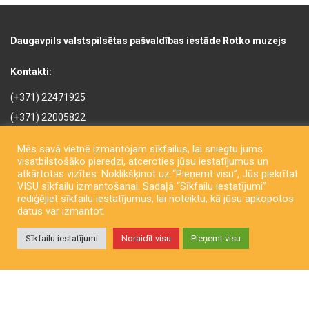
Daugavpils valstspilsētas pašvaldības iestāde Rotko muzejs
Kontakti:
(+371) 22471925
(+371) 22005822
rotkomuzejs@daugavpils.lv
Mēs savā vietnē izmantojam sīkfailus, lai sniegtu jums
Mihaila iela 3, Daugavpils,
visatbilstošāko pieredzi, atceroties jūsu iestatījumus un
LV-5401, Latvija
atkārtotas vizītes. Noklikšķinot uz “Pieņemt visu”, Jūs piekrītat
VISU sīkfailu izmantošanai. Sadaļā “Sīkfailu iestatījumi”
rediģējiet sīkfailu iestatījumus, lai noteiktu, kā jūsu apkopotos
datus var izmantot.
Sīkfailu iestatījumi
Noraidīt visu
Pieņemt visu
Copyright © Daugavpils City Municipality Institution Rothko Museum
2026. All rights reserved. Izstrādāja
LatInSoft
.