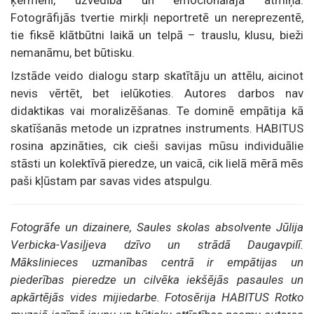
ķermenī, uzvedībā un emocionālajā atmiņā.
Fotogrāfijās tvertie mirkļi neportretē un nereprezentē,
tie fiksē klātbūtni laikā un telpā – trauslu, klusu, bieži
nemanāmu, bet būtisku.
Izstāde veido dialogu starp skatītāju un attēlu, aicinot
nevis vērtēt, bet ielūkoties. Autores darbos nav
didaktikas vai moralizēšanas. Te dominē empātija kā
skatīšanās metode un izpratnes instruments. HABITUS
rosina apzināties, cik cieši savijas mūsu individuālie
stāsti un kolektīvā pieredze, un vaicā, cik lielā mērā mēs
paši kļūstam par savas vides atspulgu.
Fotogrāfe un dizainere, Saules skolas absolvente Jūlija
Verbicka-Vasiļjeva dzīvo un strādā Daugavpilī.
Mākslinieces uzmanības centrā ir empātijas un
piederības pieredze un cilvēka iekšējās pasaules un
apkārtējās vides mijiedarbe. Fotosērija HABITUS Rotko