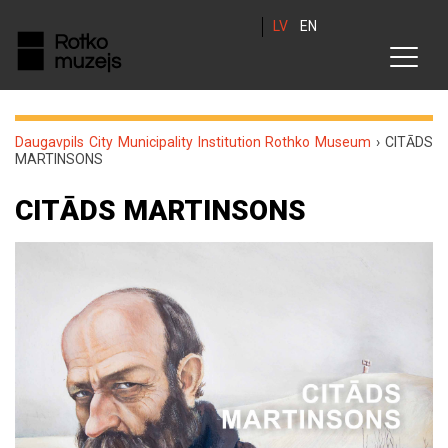
LV
EN
Daugavpils City Municipality Institution Rothko Museum
›
CITĀDS
MARTINSONS
CITĀDS MARTINSONS