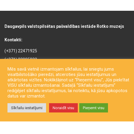
Daugavpils valstspilsētas pašvaldības iestāde Rotko muzejs
Kontakti:
(+371) 22471925
(+371) 22005822
rotkomuzejs@daugavpils.lv
Mēs savā vietnē izmantojam sīkfailus, lai sniegtu jums
visatbilstošāko pieredzi, atceroties jūsu iestatījumus un
Mihaila iela 3, Daugavpils,
atkārtotas vizītes. Noklikšķinot uz “Pieņemt visu”, Jūs piekrītat
LV-5401, Latvija
VISU sīkfailu izmantošanai. Sadaļā “Sīkfailu iestatījumi”
rediģējiet sīkfailu iestatījumus, lai noteiktu, kā jūsu apkopotos
datus var izmantot.
Sīkfailu iestatījumi
Noraidīt visu
Pieņemt visu
Copyright © Daugavpils City Municipality Institution Rothko Museum
2026. All rights reserved. Izstrādāja
LatInSoft
.