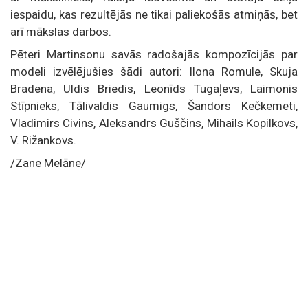
iespaidu, kas rezultējās ne tikai paliekošās atmiņās, bet
arī mākslas darbos.
Pēteri Martinsonu savās radošajās kompozīcijās par
modeli izvēlējušies šādi autori: Ilona Romule, Skuja
Bradena, Uldis Briedis, Leonīds Tugaļevs, Laimonis
Stīpnieks, Tālivaldis Gaumigs, Šandors Kečkemeti,
Vladimirs Civins, Aleksandrs Guščins, Mihails Kopilkovs,
V. Rižankovs.
/Zane Melāne/