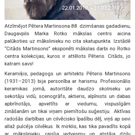
Atzīmējot Pētera Martinsona 88. dzimšanas gadadienu,
Daugavpils Marka Rotko mākslas centrs aicina
palūkoties uz mākslinieku no cita skatupunkta. Izstādē
“Citāds Martinsons” eksponēti mākslas darbi no Rotko
centra kolekcijas, kuros ir attēlots Pēteris. Citāds, jo
katram savs!
Keramiķis, pedagogs un arhitekts Pēteris Martinsons
(1931–2013) bija personība ar harismu. Profesionālis
keramikas jomā, autoritāte daudzo skolnieku un
sekotāju vidū, scenogrāfs, aktieris, alpīnists un dabas
apbrīnotājs, apveltīts ar viedumu, vispusīgām
zināšanām un tikai viņam piemītošu suģestiju. Aktīvas
radošās darbības un cilvēcisko īpašību dēļ, viņš ap sevi
allaž pulcēja cilvēkus. Ik mirklis, kas tika pavadīts kopā
ar mākslinieku, raisīja iedvesmu un atstāja dziļu