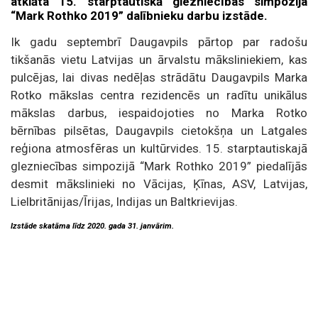
atklāta 15. starptautiskā glezniecības simpozija
“Mark Rothko 2019” dalībnieku darbu izstāde.
Ik gadu septembrī Daugavpils pārtop par radošu
tikšanās vietu Latvijas un ārvalstu māksliniekiem, kas
pulcējas, lai divas nedēļas strādātu Daugavpils Marka
Rotko mākslas centra rezidencēs un radītu unikālus
mākslas darbus, iespaidojoties no Marka Rotko
bērnības pilsētas, Daugavpils cietokšņa un Latgales
reģiona atmosfēras un kultūrvides. 15. starptautiskajā
glezniecības simpozijā “Mark Rothko 2019” piedalījās
desmit mākslinieki no Vācijas, Ķīnas, ASV, Latvijas,
Lielbritānijas/Īrijas, Indijas un Baltkrievijas.
Izstāde skatāma līdz 2020. gada 31. janvārim.