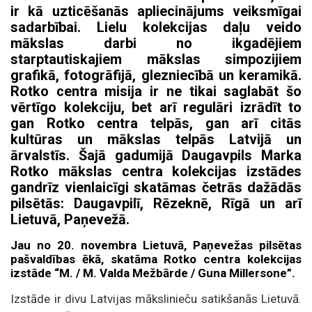
ir kā uzticēšanās apliecinājums veiksmīgai
sadarbībai. Lielu kolekcijas daļu veido
mākslas darbi no ikgadējiem
starptautiskajiem mākslas simpozijiem
grafikā, fotogrāfijā, glezniecībā un keramikā.
Rotko centra misija ir ne tikai saglabāt šo
vērtīgo kolekciju, bet arī regulāri izrādīt to
gan Rotko centra telpās, gan arī citās
kultūras un mākslas telpās Latvijā un
ārvalstīs. Šajā gadumijā Daugavpils Marka
Rotko mākslas centra kolekcijas izstādes
gandrīz vienlaicīgi skatāmas četrās dažādās
pilsētās: Daugavpilī, Rēzeknē, Rīgā un arī
Lietuvā, Paņevežā.
Jau
no 20. novembra
Lietuvā, Paņevežas pilsētas
pašvaldības ēkā, skatāma Rotko centra kolekcijas
izstāde “M. / M. Valda Mežbārde / Guna Millersone”
.
Izstāde ir divu Latvijas mākslinieču satikšanās Lietuvā.