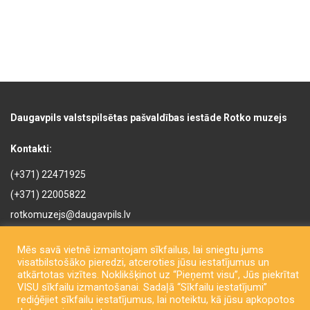
Daugavpils valstspilsētas pašvaldības iestāde Rotko muzejs
Kontakti:
(+371) 22471925
(+371) 22005822
rotkomuzejs@daugavpils.lv
Mihaila iela 3, Daugavpils,
LV-5401, Latvija
Mēs savā vietnē izmantojam sīkfailus, lai sniegtu jums
visatbilstošāko pieredzi, atceroties jūsu iestatījumus un
atkārtotas vizītes. Noklikšķinot uz “Pieņemt visu”, Jūs piekrītat
VISU sīkfailu izmantošanai. Sadaļā “Sīkfailu iestatījumi”
rediģējiet sīkfailu iestatījumus, lai noteiktu, kā jūsu apkopotos