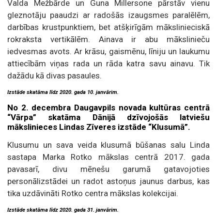
Valda Mežbārde un Guna Millersone pārstāv vienu
gleznotāju paaudzi ar radošās izaugsmes paralēlēm,
darbības krustpunktiem, bet atšķirīgām mākslinieciskā
rokraksta vertikālēm. Ainava ir abu mākslinieču
iedvesmas avots. Ar krāsu, gaismēnu, līniju un laukumu
attiecībām viņas rada un rāda katra savu ainavu. Tik
dažādu kā divas pasaules.
Izstāde skatāma līdz 2020. gada 10. janvārim.
No 2. decembra Daugavpils novada kultūras centrā
“Vārpa” skatāma Dānijā dzīvojošās latviešu
mākslinieces Lindas Zīveres izstāde “Klusumā”.
Klusumu un sava veida klusumā būšanas salu Linda
sastapa Marka Rotko mākslas centrā 2017. gada
pavasarī, divu mēnešu garumā gatavojoties
personālizstādei un radot astoņus jaunus darbus, kas
tika uzdāvināti Rotko centra mākslas kolekcijai.
Izstāde skatāma līdz 2020. gada 31. janvārim.