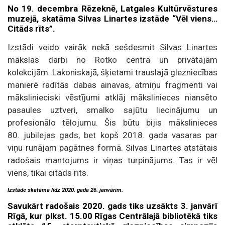
No 19. decembra Rēzeknē, Latgales Kultūrvēstures
muzejā, skatāma Silvas Linartes izstāde “Vēl viens…
Citāds rīts”.
Izstādi veido vairāk nekā sešdesmit Silvas Linartes
mākslas darbi no Rotko centra un privātajām
kolekcijām. Lakoniskajā, šķietami trauslajā glezniecības
manierē radītās dabas ainavas, atmiņu fragmenti vai
mākslinieciski vēstījumi atklāj mākslinieces niansēto
pasaules uztveri, smalko sajūtu liecinājumu un
profesionālo tēlojumu. Šis būtu bijis mākslinieces
80. jubilejas gads, bet kopš 2018. gada vasaras par
viņu runājam pagātnes formā. Silvas Linartes atstātais
radošais mantojums ir viņas turpinājums. Tas ir vēl
viens, tikai citāds rīts.
Izstāde skatāma līdz 2020. gada 26. janvārim.
Savukārt radošais 2020. gads tiks uzsākts 3. janvārī
Rīgā, kur plkst. 15.00 Rīgas Centrālajā bibliotēkā tiks