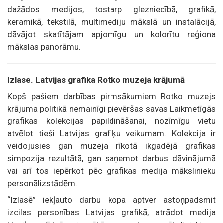
dažādos medijos, tostarp glezniecībā, grafikā,
keramikā, tekstilā, multimediju mākslā un instalācijā,
dāvājot skatītājam apjomīgu un kolorītu reģiona
mākslas panorāmu.
Izlase. Latvijas grafika Rotko muzeja krājumā
Kopš pašiem darbības pirmsākumiem Rotko muzejs
krājuma politikā nemainīgi pievēršas savas Laikmetīgās
grafikas kolekcijas papildināšanai, nozīmīgu vietu
atvēlot tieši Latvijas grafiķu veikumam. Kolekcija ir
veidojusies gan muzeja rīkotā ikgadējā grafikas
simpozija rezultātā, gan saņemot darbus dāvinājumā
vai arī tos iepērkot pēc grafikas medija mākslinieku
personālizstādēm.
“Izlasē” iekļauto darbu kopa aptver astoņpadsmit
izcilas personības Latvijas grafikā, atrādot medija