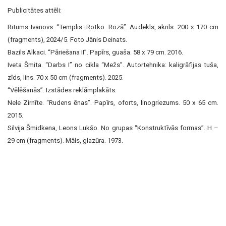
Publicitātes attēli:
Ritums Ivanovs. “Templis. Rotko. Rozā”. Audekls, akrils. 200 x 170 cm
(fragments), 2024/5. Foto Jānis Deinats.
Bazils Alkaci. “Pāriešana II”. Papīrs, guaša. 58 x 79 cm. 2016.
Iveta Šmita. “Darbs I” no cikla “Mežs”. Autortehnika: kaligrāfijas tuša,
zīds, lins. 70 x 50 cm (fragments). 2025.
“Vēlēšanās”. Izstādes reklāmplakāts.
Nele Zirnīte. “Rudens ēnas”. Papīrs, oforts, linogriezums. 50 x 65 cm.
2015.
Silvija Šmidkena, Leons Lukšo. No grupas “Konstruktīvās formas”. H –
29 cm (fragments). Māls, glazūra. 1973.