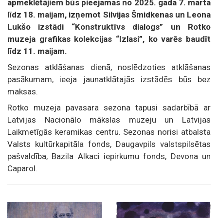
apmeklētājiem būs pieejamas no 2025. gada 7. marta
līdz 18. maijam, izņemot Silvijas Šmidkenas un Leona
Lukšo izstādi “Konstruktīvs dialogs” un Rotko
muzeja grafikas kolekcijas “Izlasi”, ko varēs baudīt
līdz 11. maijam.
Sezonas atklāšanas dienā, noslēdzoties atklāšanas
pasākumam, ieeja jaunatklātajās izstādēs būs bez
maksas.
Rotko muzeja pavasara sezona tapusi sadarbībā ar
Latvijas Nacionālo mākslas muzeju un Latvijas
Laikmetīgās keramikas centru. Sezonas norisi atbalsta
Valsts kultūrkapitāla fonds, Daugavpils valstspilsētas
pašvaldība, Bazila Alkaci iepirkumu fonds, Devona un
Caparol.