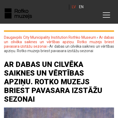
LV
EN
Daugavpils City Municipality Institution Rothko Museum
›
Ar dabas
un cilvēka saiknes un vērtības apziņu. Rotko muzejs briest
pavasara izstāžu sezonai
›
Ar dabas un cilvēka saiknes un vērtības
apziņu. Rotko muzejs briest pavasara izstāžu sezonai
AR DABAS UN CILVĒKA
SAIKNES UN VĒRTĪBAS
APZIŅU. ROTKO MUZEJS
BRIEST PAVASARA IZSTĀŽU
SEZONAI