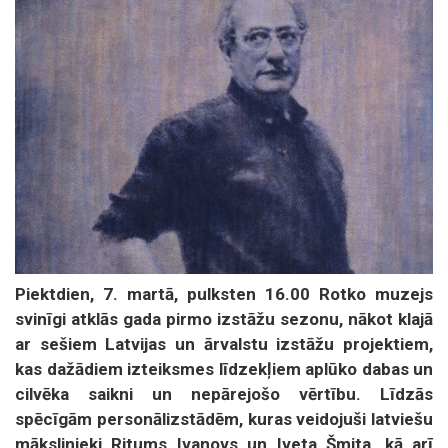
Piektdien, 7. martā, pulksten 16.00 Rotko muzejs
svinīgi atklās gada pirmo izstāžu sezonu, nākot klajā
ar sešiem Latvijas un ārvalstu izstāžu projektiem,
kas dažādiem izteiksmes līdzekļiem aplūko dabas un
cilvēka saikni un nepārejošo vērtību. Līdzās
spēcīgām personālizstādēm, kuras veidojuši latviešu
mākslinieki Ritums Ivanovs un Iveta Šmita, kā arī