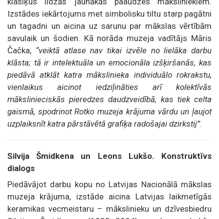
klasiķus līdzās jaunākās paaudzes māksliniekiem.
Izstādes iekārtojums met simbolisku tiltu starp pagātni
un tagadni un aicina uz sarunu par mākslas vērtībām
savulaik un šodien. Kā norāda muzeja vadītājs Māris
Čačka,
“veiktā atlase nav tikai izvēle no lielāka darbu
klāsta; tā ir intelektuāla un emocionāla izšķiršanās, kas
piedāvā atklāt katra mākslinieka individuālo rokrakstu,
vienlaikus aicinot iedziļināties arī kolektīvās
mākslinieciskās pieredzes daudzveidībā, kas tiek celta
gaismā, spodrinot Rotko muzeja krājuma vārdu un ļaujot
uzplaiksnīt katra pārstāvētā grafiķa radošajai dzirkstij”
.
Silvija Šmidkena un Leons Lukšo. Konstruktīvs
dialogs
Piedāvājot darbu kopu no Latvijas Nacionālā mākslas
muzeja krājuma, izstāde aicina Latvijas laikmetīgās
keramikas vecmeistaru – mākslinieku un dzīvesbiedru