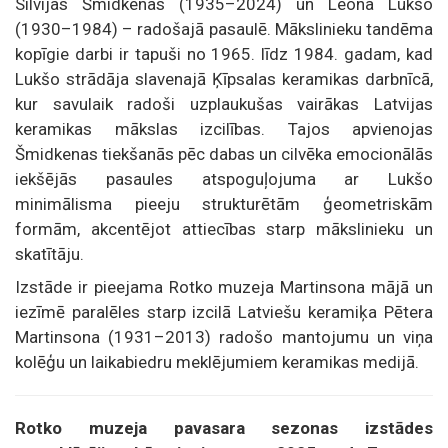
Silvijas Šmidkenas (1935–2024) un Leona Lukšo
(1930–1984) – radošajā pasaulē. Mākslinieku tandēma
kopīgie darbi ir tapuši no 1965. līdz 1984. gadam, kad
Lukšo strādāja slavenajā Ķīpsalas keramikas darbnīcā,
kur savulaik radoši uzplaukušas vairākas Latvijas
keramikas mākslas izcilības. Tajos apvienojas
Šmidkenas tiekšanās pēc dabas un cilvēka emocionālās
iekšējās pasaules atspoguļojuma ar Lukšo
minimālisma pieeju strukturētām ģeometriskām
formām, akcentējot attiecības starp mākslinieku un
skatītāju.
Izstāde ir pieejama Rotko muzeja Martinsona mājā un
iezīmē paralēles starp izcilā Latviešu keramiķa Pētera
Martinsona (1931–2013) radošo mantojumu un viņa
kolēģu un laikabiedru meklējumiem keramikas medijā.
Rotko muzeja pavasara sezonas izstādes