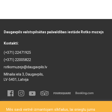
Daugavpils valstspilsētas pašvaldības iestāde Rotko muzejs
Kontakti:
(+371) 22471925
(+371) 22005822
rotkomuzejs@daugavpils.lv
Mihaila iela 3, Daugavpils,
LV-5401, Latvija
Mēs savā vietnē izmantojam sīkfailus, lai sniegtu jums
Copyright © Daugavpils City Municipality Institution Rothko Museum