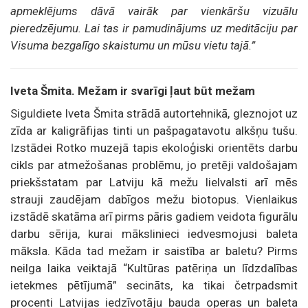
apmeklējums dāvā vairāk par vienkāršu vizuālu
pieredzējumu. Lai tas ir pamudinājums uz meditāciju par
Visuma bezgalīgo skaistumu un mūsu vietu tajā.”
Iveta Šmita. Mežam ir svarīgi ļaut būt mežam
Siguldiete Iveta Šmita strādā autortehnikā, gleznojot uz
zīda ar kaligrāfijas tinti un pašpagatavotu alkšņu tušu.
Izstādei Rotko muzejā tapis ekoloģiski orientēts darbu
cikls par atmežošanas problēmu, jo pretēji valdošajam
priekšstatam par Latviju kā mežu lielvalsti arī mēs
strauji zaudējam dabīgos mežu biotopus. Vienlaikus
izstādē skatāma arī pirms pāris gadiem veidota figurālu
darbu sērija, kurai mākslinieci iedvesmojusi baleta
māksla. Kāda tad mežam ir saistība ar baletu? Pirms
neilga laika veiktajā “Kultūras patēriņa un līdzdalības
ietekmes pētījumā” secināts, ka tikai četrpadsmit
procenti Latvijas iedzīvotāju bauda operas un baleta