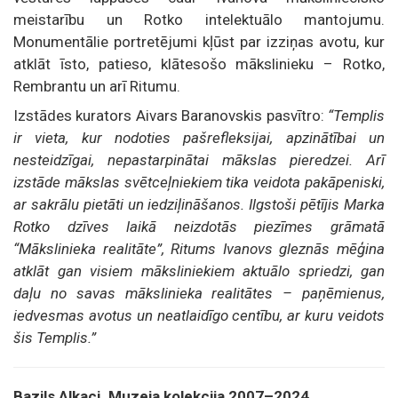
meistarību un Rotko intelektuālo mantojumu.
Monumentālie portretējumi kļūst par izziņas avotu, kur
atklāt īsto, patieso, klātesošo mākslinieku – Rotko,
Rembrantu un arī Ritumu.
Izstādes kurators Aivars Baranovskis pasvītro:
“Templis
ir vieta, kur nodoties pašrefleksijai, apzinātībai un
nesteidzīgai, nepastarpinātai mākslas pieredzei. Arī
izstāde mākslas svētceļniekiem tika veidota pakāpeniski,
ar sakrālu pietāti un iedziļināšanos. Ilgstoši pētījis Marka
Rotko dzīves laikā neizdotās piezīmes grāmatā
“Mākslinieka realitāte”, Ritums Ivanovs gleznās mēģina
atklāt gan visiem māksliniekiem aktuālo spriedzi, gan
daļu no savas mākslinieka realitātes – paņēmienus,
iedvesmas avotus un neatlaidīgo centību, ar kuru veidots
šis Templis.”
Bazils Alkaci. Muzeja kolekcija 2007–2024