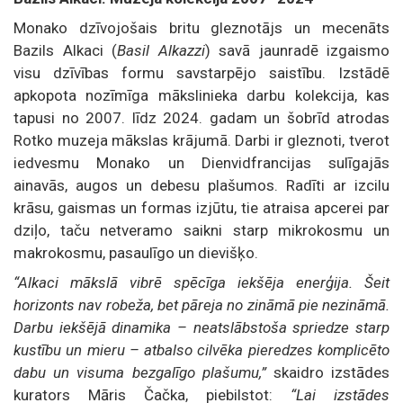
Monako dzīvojošais britu gleznotājs un mecenāts
Bazils Alkaci (
Basil Alkazzi
) savā jaunradē izgaismo
visu dzīvības formu savstarpējo saistību. Izstādē
apkopota nozīmīga mākslinieka darbu kolekcija, kas
tapusi no 2007. līdz 2024. gadam un šobrīd atrodas
Rotko muzeja mākslas krājumā. Darbi ir gleznoti, tverot
iedvesmu Monako un Dienvidfrancijas sulīgajās
ainavās, augos un debesu plašumos. Radīti ar izcilu
krāsu, gaismas un formas izjūtu, tie atraisa apcerei par
dziļo, taču netveramo saikni starp mikrokosmu un
makrokosmu, pasaulīgo un dievišķo.
“Alkaci mākslā vibrē spēcīga iekšēja enerģija. Šeit
horizonts nav robeža, bet pāreja no zināmā pie nezināmā.
Darbu iekšējā dinamika – neatslābstoša spriedze starp
kustību un mieru – atbalso cilvēka pieredzes komplicēto
dabu un visuma bezgalīgo plašumu,”
skaidro izstādes
kurators Māris Čačka, piebilstot:
“Lai izstādes