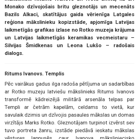
Monako dzīvojošais britu gleznotājs un mecenāts
Bazils Alkaci, skatītājus gaida vērienīga Latgales
reģiona mākslinieku kopizstāde, apjomīga Latvijas
laikmetīgās grafikas izlase no Rotko muzeja krājuma
un Latvijas laikmetīgās keramikas vecmeistaru –
Silvijas Šmidkenas un Leona Lukšo – radošais
dialogs.
Ritums Ivanovs. Templis
Pēc vairākus gadus ilga radoša pētījuma un sadarbības
ar Rotko muzeju latviešu mākslinieks Ritums Ivanovs
transformē kādreizējā militārā arsenāla telpas par
Templi ar četrām kapelām, celdams to vietā, kur
savulaik dzimis un dzīvojis pasaules mākslas un domas
virzītājs Marks Rotko. Gleznotājam turpinot izvērst sev
tuvo portreta žanru, izstāde piedāvā ieskatu mākslas
vēstures lappusēs caur Ivanova māksliniecisko