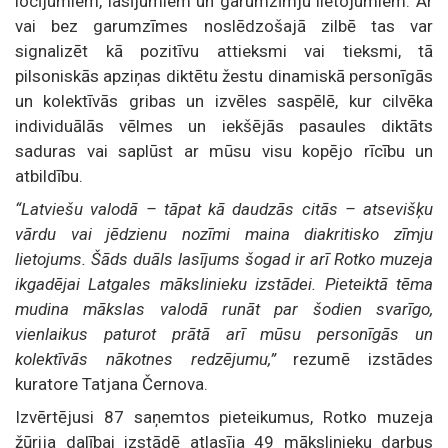
locījumiem, lasījumiem un garumzīmju lietojumiem. Ar
vai bez garumzīmes noslēdzošajā zilbē tas var
signalizēt kā pozitīvu attieksmi vai tieksmi, tā
pilsoniskās apziņas diktētu žestu dinamiskā personīgās
un kolektīvās gribas un izvēles saspēlē, kur cilvēka
individuālās vēlmes un iekšējās pasaules diktāts
saduras vai saplūst ar mūsu visu kopējo rīcību un
atbildību.
“Latviešu valodā – tāpat kā daudzās citās – atsevišķu
vārdu vai jēdzienu nozīmi maina diakritisko zīmju
lietojums. Šāds duāls lasījums šogad ir arī Rotko muzeja
ikgadējai Latgales mākslinieku izstādei. Pieteiktā tēma
mudina mākslas valodā runāt par šodien svarīgo,
vienlaikus paturot prātā arī mūsu personīgās un
kolektīvās nākotnes redzējumu,”
rezumē izstādes
kuratore Tatjana Černova.
Izvērtējusi 87 saņemtos pieteikumus, Rotko muzeja
žūrija dalībai izstādē atlasīja 49 mākslinieku darbus