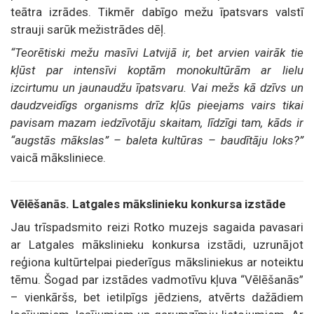
teātra izrādes. Tikmēr dabīgo mežu īpatsvars valstī
strauji sarūk mežistrādes dēļ.
“Teorētiski mežu masīvi Latvijā ir, bet arvien vairāk tie
kļūst par intensīvi koptām monokultūrām ar lielu
izcirtumu un jaunaudžu īpatsvaru. Vai mežs kā dzīvs un
daudzveidīgs organisms drīz kļūs pieejams vairs tikai
pavisam mazam iedzīvotāju skaitam, līdzīgi tam, kāds ir
“augstās mākslas” – baleta kultūras – baudītāju loks?”
vaicā māksliniece.
Vēlēšanās. Latgales mākslinieku konkursa izstāde
Jau trīspadsmito reizi Rotko muzejs sagaida pavasari
ar Latgales mākslinieku konkursa izstādi, uzrunājot
reģiona kultūrtelpai piederīgus māksliniekus ar noteiktu
tēmu. Šogad par izstādes vadmotīvu kļuva “Vēlēšanās”
– vienkāršs, bet ietilpīgs jēdziens, atvērts dažādiem