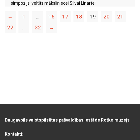
simpozijs, veltīts māksliniecei Silvai Linartei
←
1
…
16
17
18
19
20
21
22
…
32
→
Daugavpils valstspilsētas pašvaldības iestāde Rotko muzejs
Kontakti: