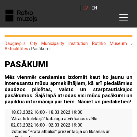
LV
EN
Daugavpils City Municipality Institution Rothko Museum
›
Aktualitātes
›
Pasākumi
PASĀKUMI
Mēs vienmēr cenšamies izdomāt kaut ko jaunu un
interesantu mūsu apmeklētājiem, kā arī piedalāmies
daudzos pilsētas, valsts un starptautiskajos
pasākumos. Šajā lapā atrodas visi mūsu pasākumi un
papildus informācija par tiem. Nāciet un piedalieties!
18.03.2022 16:00 - 18.03.2022 19:00
“Atrasts kolekcijā” kataloga atvēršanas svētki
02.03.2022 16:00 - 02.03.2022 19:00
Izstādes “Prāta atbalss” prezentācija un tikšanās ar