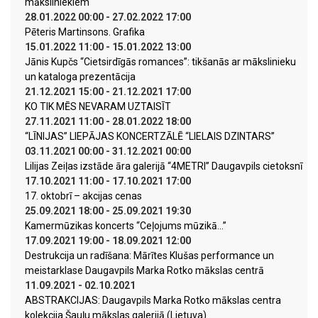
māksliniekiem
28.01.2022 00:00 - 27.02.2022 17:00
Pēteris Martinsons. Grafika
15.01.2022 11:00 - 15.01.2022 13:00
Jānis Kupčs “Cietsirdīgās romances”: tikšanās ar mākslinieku
un kataloga prezentācija
21.12.2021 15:00 - 21.12.2021 17:00
KO TIK MĒS NEVARAM UZTAISĪT
27.11.2021 11:00 - 28.01.2022 18:00
“LĪNIJAS” LIEPĀJAS KONCERTZĀLĒ “LIELAIS DZINTARS”
03.11.2021 00:00 - 31.12.2021 00:00
Lilijas Zeiļas izstāde āra galerijā “4METRI” Daugavpils cietoksnī
17.10.2021 11:00 - 17.10.2021 17:00
17. oktobrī – akcijas cenas
25.09.2021 18:00 - 25.09.2021 19:30
Kamermūzikas koncerts “Ceļojums mūzikā…”
17.09.2021 19:00 - 18.09.2021 12:00
Destrukcija un radīšana: Mārītes Klušas performance un
meistarklase Daugavpils Marka Rotko mākslas centrā
11.09.2021 - 02.10.2021
ABSTRAKCIJAS: Daugavpils Marka Rotko mākslas centra
kolekcija Šauļu mākslas galerijā (Lietuva)