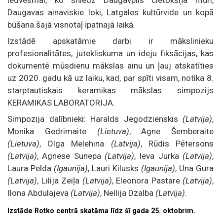
Daugavas ainaviskie loki, Latgales kultūrvide un kopā
būšana šajā visnotaļ īpatnajā laikā.
Izstādē apskatāmie darbi ir mākslinieku
profesionalitātes, jutekliskuma un ideju fiksācijas, kas
dokumentē mūsdienu mākslas ainu un ļauj atskatīties
uz 2020. gadu kā uz laiku, kad, par spīti visam, notika 8.
starptautiskais keramikas mākslas simpozijs
KERAMIKAS LABORATORIJA.
Simpozija dalībnieki: Haralds Jegodzienskis
(Latvija)
,
Monika Gedrimaite
(Lietuva)
, Agne Šemberaite
(Lietuva)
, Olga Melehina
(Latvija)
, Rūdis Pētersons
(Latvija)
, Agnese Sunepa
(Latvija)
, Ieva Jurka
(Latvija)
,
Laura Pelda
(Igaunija)
, Lauri Kilusks
(Igaunija)
, Una Gura
(Latvija)
, Lilija Zeiļa
(Latvija)
, Eleonora Pastare
(Latvija)
,
Ilona Abdulajeva
(Latvija)
, Nellija Dzalba
(Latvija)
.
Izstāde Rotko centrā skatāma līdz šī gada 25. oktobrim.