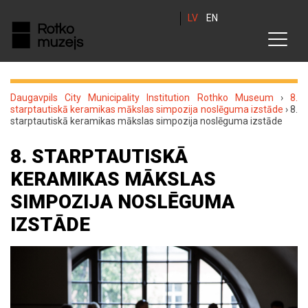
LV
EN
Daugavpils City Municipality Institution Rothko Museum
›
8.
starptautiskā keramikas mākslas simpozija noslēguma izstāde
›
8.
starptautiskā keramikas mākslas simpozija noslēguma izstāde
8. STARPTAUTISKĀ
KERAMIKAS MĀKSLAS
SIMPOZIJA NOSLĒGUMA
IZSTĀDE