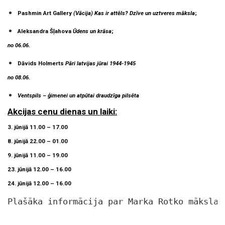
Pashmin Art Gallery
(Vācija)
Kas ir attēls? Dzīve un uztveres māksla
;
Aleksandra Šļahova
Ūdens un krāsa
;
no 06.06.
Dāvids Holmerts
Pāri latvijas jūrai 1944-1945
no 08.06.
Ventspils – ģimenei un atpūtai draudzīga pilsēta
Akcijas cenu dienas un laiki:
3. jūnijā 11.00 – 17.00
8. jūnijā 22.00 – 01.00
9. jūnijā 11.00 – 19.00
23. jūnijā 12.00 – 16.00
24. jūnijā 12.00 – 16.00
Plašāka informācija par Marka Rotko mākslas