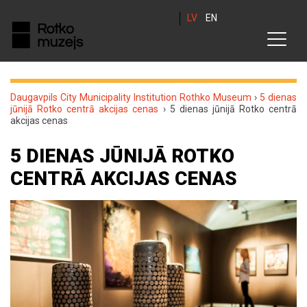
LV
EN
Daugavpils City Municipality Institution Rothko Museum
›
5 dienas
jūnijā Rotko centrā akcijas cenas
›
5 dienas jūnijā Rotko centrā
akcijas cenas
5 DIENAS JŪNIJĀ ROTKO
CENTRĀ AKCIJAS CENAS