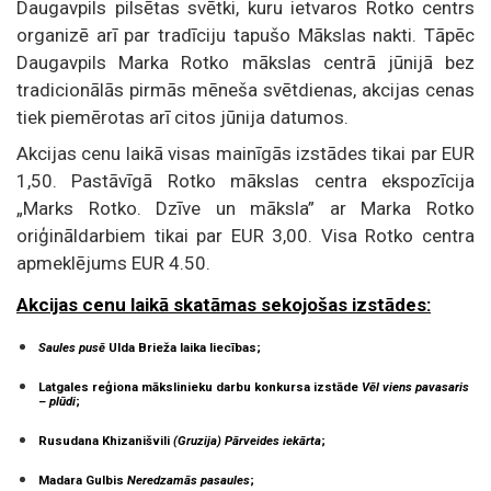
Daugavpils pilsētas svētki, kuru ietvaros Rotko centrs
organizē arī par tradīciju tapušo Mākslas nakti. Tāpēc
Daugavpils Marka Rotko mākslas centrā jūnijā bez
tradicionālās pirmās mēneša svētdienas, akcijas cenas
tiek piemērotas arī citos jūnija datumos.
Akcijas cenu laikā visas mainīgās izstādes tikai par EUR
1,50. Pastāvīgā Rotko mākslas centra ekspozīcija
„Marks Rotko. Dzīve un māksla” ar Marka Rotko
oriģināldarbiem tikai par EUR 3,00. Visa Rotko centra
apmeklējums EUR 4.50.
Akcijas cenu laikā skatāmas sekojošas izstādes:
Saules pusē
Ulda Brieža laika liecības;
Latgales reģiona mākslinieku darbu konkursa izstāde
Vēl viens pavasaris
– plūdi
;
Rusudana Khizanišvili
(Gruzija)
Pārveides iekārta
;
Madara Gulbis
Neredzamās pasaules
;