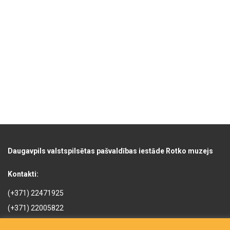
Daugavpils valstspilsētas pašvaldības iestāde Rotko muzejs
Kontakti:
(+371) 22471925
(+371) 22005822
rotkomuzejs@daugavpils.lv