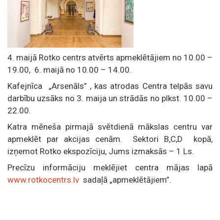
4. maijā Rotko centrs atvērts apmeklētājiem no 10.00 –
19.00, 6. maijā no 10.00 – 14.00.
Kafejnīca „Arsenāls” , kas atrodas Centra telpās savu
darbību uzsāks no 3. maija un strādās no plkst. 10.00 –
22.00.
Katra mēneša pirmajā svētdienā mākslas centru var
apmeklēt par akcijas cenām. Sektori B,C,D kopā,
izņemot Rotko ekspozīciju, Jums izmaksās – 1 Ls.
Precīzu informāciju meklējiet centra mājas lapā
www.rotkocentrs.lv
sadaļā „apmeklētājiem”.