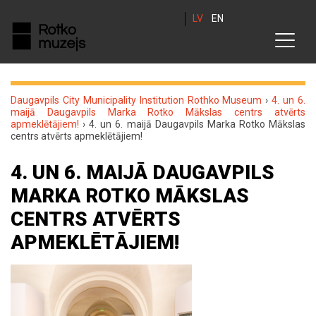
LV
EN
Daugavpils City Municipality Institution Rothko Museum
›
4. un 6.
maijā Daugavpils Marka Rotko Mākslas centrs atvērts
apmeklētājiem!
›
4. un 6. maijā Daugavpils Marka Rotko Mākslas
centrs atvērts apmeklētājiem!
4. UN 6. MAIJĀ DAUGAVPILS
MARKA ROTKO MĀKSLAS
CENTRS ATVĒRTS
APMEKLĒTĀJIEM!