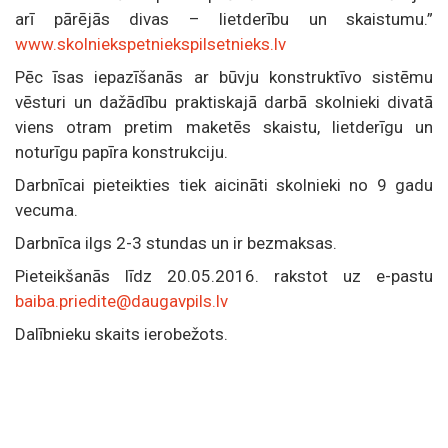
arī pārējās divas – lietderību un skaistumu.”
www.skolniekspetniekspilsetnieks.lv
Pēc īsas iepazīšanās ar būvju konstruktīvo sistēmu
vēsturi un dažādību praktiskajā darbā skolnieki divatā
viens otram pretim maketēs skaistu, lietderīgu un
noturīgu papīra konstrukciju.
Darbnīcai pieteikties tiek aicināti skolnieki no 9 gadu
vecuma.
Darbnīca ilgs 2-3 stundas un ir bezmaksas.
Pieteikšanās līdz 20.05.2016. rakstot uz e-pastu
baiba.priedite@daugavpils.lv
Dalībnieku skaits ierobežots.