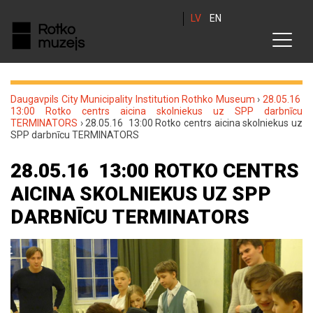
LV
EN
Daugavpils City Municipality Institution Rothko Museum
›
28.05.16
13:00 Rotko centrs aicina skolniekus uz SPP darbnīcu
TERMINATORS
›
28.05.16 13:00 Rotko centrs aicina skolniekus uz
SPP darbnīcu TERMINATORS
28.05.16 13:00 ROTKO CENTRS
AICINA SKOLNIEKUS UZ SPP
DARBNĪCU TERMINATORS