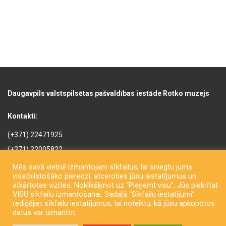
Daugavpils valstspilsētas pašvaldības iestāde Rotko muzejs
Kontakti:
(+371) 22471925
(+371) 22005822
rotkomuzejs@daugavpils.lv
Mēs savā vietnē izmantojam sīkfailus, lai sniegtu jums
visatbilstošāko pieredzi, atceroties jūsu iestatījumus un
Mihaila iela 3, Daugavpils,
atkārtotas vizītes. Noklikšķinot uz “Pieņemt visu”, Jūs piekrītat
LV-5401, Latvija
VISU sīkfailu izmantošanai. Sadaļā “Sīkfailu iestatījumi”
rediģējiet sīkfailu iestatījumus, lai noteiktu, kā jūsu apkopotos
datus var izmantot.