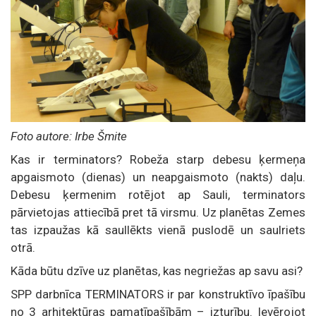
Foto autore: Irbe Šmite
Kas ir terminators? Robeža starp debesu ķermeņa
apgaismoto (dienas) un neapgaismoto (nakts) daļu.
Debesu ķermenim rotējot ap Sauli, terminators
pārvietojas attiecībā pret tā virsmu. Uz planētas Zemes
tas izpaužas kā saullēkts vienā puslodē un saulriets
otrā.
Kāda būtu dzīve uz planētas, kas negriežas ap savu asi?
SPP darbnīca TERMINATORS ir par konstruktīvo īpašību
no 3 arhitektūras pamatīpašībām – izturību. Ievērojot