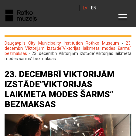
LV
EN
Daugavpils City Municipality Institution Rothko Museum
›
23.
decembrī Viktorijām izstāde"Viktorijas laikmeta modes šarms"
bezmaksas
›
23. decembrī Viktorijām izstāde”Viktorijas laikmeta
modes šarms” bezmaksas
23. DECEMBRĪ VIKTORIJĀM
IZSTĀDE”VIKTORIJAS
LAIKMETA MODES ŠARMS”
BEZMAKSAS