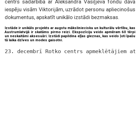
centrs sadarbībā ar Aleksandra Vasiļjeva fondu dāvā
iespēju visām Viktorijām, uzrādot personu apliecinošus
dokumentus, apskatīt unikālo izstādi bezmaksas.
Izstāde ir unikāls projekts ar augstu māksliniecisku un kulturālu vērtību, kas
Austrumlatvijā ir skatāms pirmo reizi. Ekspozīciju veido apmēram 60 tērpi
un neskaitāmi aksesuāri. Izstādi papildina eļļas gleznas, kas veido ļoti īpašu
tā laika dzīves un modes gaisotni.
23. decembrī Rotko centrs apmeklētājiem atv