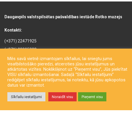
Daugavpils valstspilsētas pašvaldības iestāde Rotko muzejs
Kontakti:
(+371) 22471925
(+371) 22005822
rotkomuzejs@daugavpils.lv
Mēs savā vietnē izmantojam sīkfailus, lai sniegtu jums
visatbilstošāko pieredzi, atceroties jūsu iestatījumus un
Mihaila iela 3, Daugavpils,
atkārtotas vizītes. Noklikšķinot uz “Pieņemt visu”, Jūs piekrītat
LV-5401, Latvija
VISU sīkfailu izmantošanai. Sadaļā “Sīkfailu iestatījumi”
rediģējiet sīkfailu iestatījumus, lai noteiktu, kā jūsu apkopotos
datus var izmantot.
Sīkfailu iestatījumi
Noraidīt visu
Pieņemt visu
Copyright © Daugavpils City Municipality Institution Rothko Museum
2026. All rights reserved. Izstrādāja
LatInSoft
.