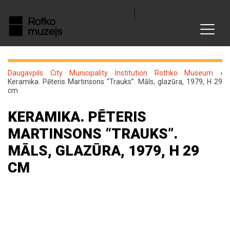
Daugavpils City Municipality Institution Rothko Museum
›
Keramika. Pēteris Martinsons “Trauks”. Māls, glazūra, 1979, H 29
cm
KERAMIKA. PĒTERIS
MARTINSONS “TRAUKS”.
MĀLS, GLAZŪRA, 1979, H 29
CM