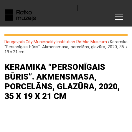
Daugavpils City Municipality Institution Rothko Museum
›
Keramika
“Personīgais būris”. Akmensmasa, porcelāns, glazūra, 2020, 35 x
19 x 21 cm
KERAMIKA “PERSONĪGAIS
BŪRIS”. AKMENSMASA,
PORCELĀNS, GLAZŪRA, 2020,
35 X 19 X 21 CM