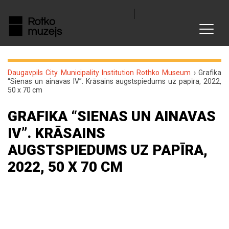
Daugavpils City Municipality Institution Rothko Museum
›
Grafika
“Sienas un ainavas IV”. Krāsains augstspiedums uz papīra, 2022,
50 x 70 cm
GRAFIKA “SIENAS UN AINAVAS
IV”. KRĀSAINS
AUGSTSPIEDUMS UZ PAPĪRA,
2022, 50 X 70 CM