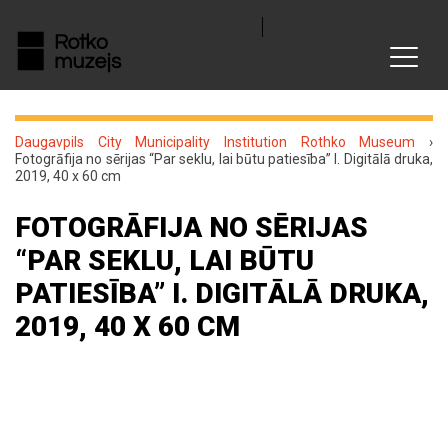
Daugavpils City Municipality Institution Rothko Museum
›
Fotogrāfija no sērijas “Par seklu, lai būtu patiesība” I. Digitālā druka,
2019, 40 x 60 cm
FOTOGRĀFIJA NO SĒRIJAS
“PAR SEKLU, LAI BŪTU
PATIESĪBA” I. DIGITĀLĀ DRUKA,
2019, 40 X 60 CM