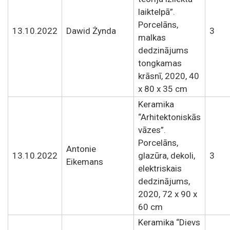
laiktelpā”.
Porcelāns,
13.10.2022
Dawid Żynda
3
malkas
dedzinājums
tongkamas
krāsnī, 2020, 40
x 80 x 35 cm
Keramika
“Arhitektoniskās
vāzes”.
Porcelāns,
Antonie
13.10.2022
glazūra, dekoli,
3
Eikemans
elektriskais
dedzinājums,
2020, 72 x 90 x
60 cm
Keramika “Dievs