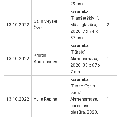
29 cm
Keramika
“Planšetšķīvji”.
Salih Veysel
13.10.2022
Māls, glazūra,
2
Özel
2020, 7 x 74 x
37 cm
Keramika
“Pāreja”.
Kristin
13.10.2022
Akmensmasa,
1
Andreassen
2020, 33 x 67 x
7 cm
Keramika
“Personīgais
būris”.
13.10.2022
Yulia Repina
Akmensmasa,
1
porcelāns,
glazūra, 2020,