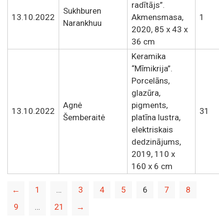
radītājs”.
Sukhburen
13.10.2022
Akmensmasa,
1
Narankhuu
2020, 85 x 43 x
36 cm
Keramika
“Mīmikrija”.
Porcelāns,
glazūra,
Agnė
pigments,
13.10.2022
31
Šemberaitė
platīna lustra,
elektriskais
dedzinājums,
2019, 110 x
160 x 6 cm
←
1
…
3
4
5
6
7
8
9
…
21
→