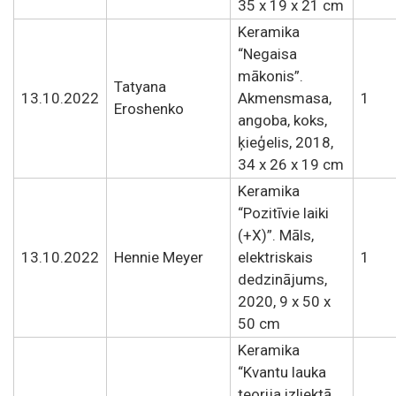
35 x 19 x 21 cm
Keramika
“Negaisa
mākonis”.
Tatyana
13.10.2022
Akmensmasa,
1
Eroshenko
angoba, koks,
ķieģelis, 2018,
34 x 26 x 19 cm
Keramika
“Pozitīvie laiki
(+X)”. Māls,
13.10.2022
Hennie Meyer
elektriskais
1
dedzinājums,
2020, 9 x 50 x
50 cm
Keramika
“Kvantu lauka
teorija izliektā