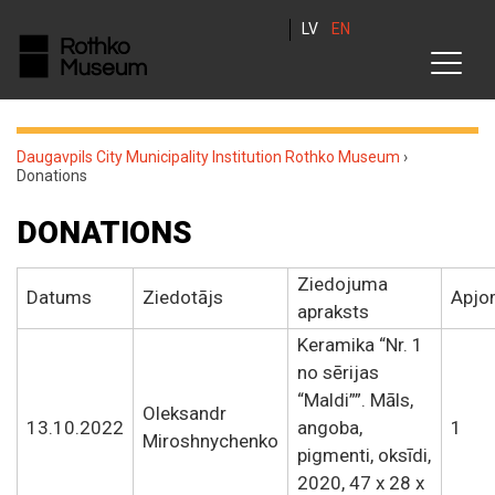
LV
EN
Daugavpils City Municipality Institution Rothko Museum
›
Donations
DONATIONS
Ziedojuma
Datums
Ziedotājs
Apjo
apraksts
Keramika “Nr. 1
no sērijas
“Maldi””. Māls,
Oleksandr
13.10.2022
angoba,
1
Miroshnychenko
pigmenti, oksīdi,
2020, 47 x 28 x