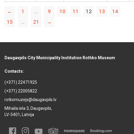
←
1
…
9
10
11
12
13
14
15
…
21
→
Daugavpils City Municipality Institution Rothko Museum
Contacts:
(+371) 22471925
(+371) 22005822
rotkomuzejs@daugavpils.lv
Mihaila iela 3, Daugavpils,
LV-5401, Latvija