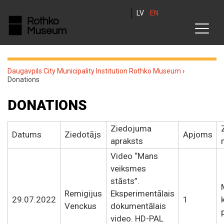
LV
EN
Daugavpils City Municipality Institution Rothko Museum
›
Donations
DONATIONS
Ziedojuma
Datums
Ziedotājs
Apjoms
apraksts
Video “Mans
veiksmes
stāsts”.
Remigijus
Eksperimentālais
29.07.2022
1
Venckus
dokumentālais
video. HD-PAL