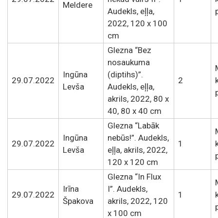
Meldere
Audekls, eļļa,
2022, 120 x 100
cm
Glezna “Bez
nosaukuma
Ingūna
(diptihs)”.
29.07.2022
2
Levša
Audekls, eļļa,
akrils, 2022, 80 x
40, 80 x 40 cm
Glezna “Labāk
Ingūna
nebūs!”. Audekls,
29.07.2022
1
Levša
eļļa, akrils, 2022,
120 x 120 cm
Glezna “In Flux
Irīna
I”. Audekls,
29.07.2022
1
Špakova
akrils, 2022, 120
x 100 cm