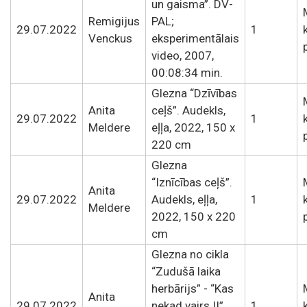
un gaisma”. DV-
Remigijus
PAL;
29.07.2022
1
Venckus
eksperimentālais
video, 2007,
00:08:34 min.
Glezna “Dzīvības
Anita
ceļš”. Audekls,
29.07.2022
1
Meldere
eļļa, 2022, 150 x
220 cm
Glezna
“Iznīcības ceļš”.
Anita
29.07.2022
Audekls, eļļa,
1
Meldere
2022, 150 x 220
cm
Glezna no cikla
“Zudušā laika
herbārijs” - “Kas
Anita
29.07.2022
nekad vairs II”.
1