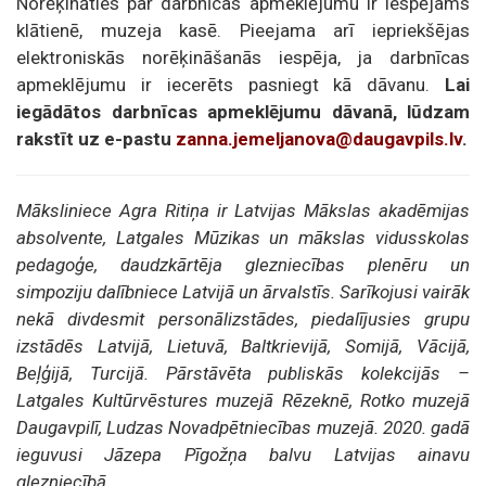
Norēķināties par darbnīcas apmeklējumu ir iespējams
klātienē, muzeja kasē. Pieejama arī iepriekšējas
elektroniskās norēķināšanās iespēja, ja darbnīcas
apmeklējumu ir iecerēts pasniegt kā dāvanu.
Lai
iegādātos darbnīcas apmeklējumu dāvanā, lūdzam
rakstīt uz e-pastu
zanna.jemeljanova@daugavpils.lv
.
Māksliniece Agra Ritiņa ir Latvijas Mākslas akadēmijas
absolvente, Latgales Mūzikas un mākslas vidusskolas
pedagoģe, daudzkārtēja glezniecības plenēru un
simpoziju dalībniece Latvijā un ārvalstīs. Sarīkojusi vairāk
nekā divdesmit personālizstādes, piedalījusies grupu
izstādēs Latvijā, Lietuvā, Baltkrievijā, Somijā, Vācijā,
Beļģijā, Turcijā. Pārstāvēta publiskās kolekcijās –
Latgales Kultūrvēstures muzejā Rēzeknē, Rotko muzejā
Daugavpilī, Ludzas Novadpētniecības muzejā. 2020. gadā
ieguvusi Jāzepa Pīgožņa balvu Latvijas ainavu
glezniecībā.