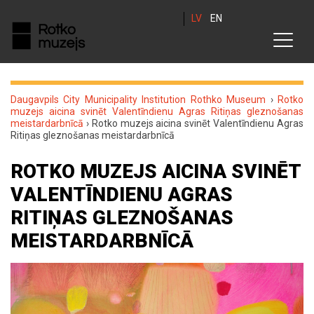
LV
EN
Daugavpils City Municipality Institution Rothko Museum
›
Rotko
muzejs aicina svinēt Valentīndienu Agras Ritiņas gleznošanas
meistardarbnīcā
›
Rotko muzejs aicina svinēt Valentīndienu Agras
Ritiņas gleznošanas meistardarbnīcā
ROTKO MUZEJS AICINA SVINĒT
VALENTĪNDIENU AGRAS
RITIŅAS GLEZNOŠANAS
MEISTARDARBNĪCĀ