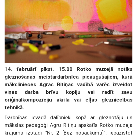
14. februārī plkst. 15.00 Rotko muzejā notiks
gleznošanas meistardarbnīca pieaugušajiem, kurā
mākslinieces Agras Ritiņas vadībā varēs izveidot
viņas darba brīvu kopiju vai radīt savu
oriģinālkompozīciju akrila vai eļļas glezniecības
tehnikā.
Darbnīcas ievadā dalībnieki kopā ar gleznotāju un
mākslas pedagoģi Agru Ritiņu apskatīs Rotko muzeja
krājuma izstādi “Nr. 2 [Bez nosaukuma]”, iepazīstot