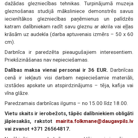
dažādas glezniecības tehnikas. Turpinājumā muzeja
gleznošanas studijā māksliniece demonstrēs savus
iecienītākos glezniecības paņēmienus un palīdzēs
katram dalībniekam radīt savu gleznu ar akrila vai eļļas
krāsām uz audekla (darba aptuvenais izmērs – 50 x 60
cm).
Darbnīca ir paredzēta pieaugušajiem interesentiem.
Priekšzināšanas nav nepieciešamas.
Dalības maksa vienai personai ir 36 EUR.
Darbnīcas
cenā ir iekļauti visi darbam nepieciešamie materiāli,
izstādes apskate un atspirdzinājums – tēja, kafija vai
vīna glāze.
Paredzamais darbnīcas ilgums – no 15.00 līdz 18.00.
Vietu skaits ir ierobežots, tāpēc dalībniekiem obligāti
jāpiesakās, rakstot
mairita.folkmane@daugavpils.lv
vai zvanot +371 26564817.