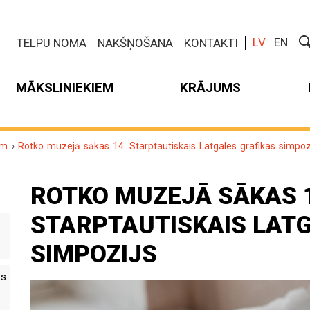
LV
EN
TELPU NOMA
NAKŠŅOŠANA
KONTAKTI
MĀKSLINIEKIEM
KRĀJUMS
um
›
Rotko muzejā sākas 14. Starptautiskais Latgales grafikas simpoz
ROTKO MUZEJĀ SĀKAS 1
STARPTAUTISKAIS LAT
SIMPOZIJS
es