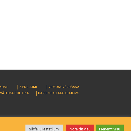
RKUMI
ZIEDOJUMI
VIDEONOVĒROŠANA
IVĀTUMA POLITIKA
DARBINIEKU ATALGOJUMS
Sīkfailu iestatījumi
Noraidīt visu
Pieņemt visu