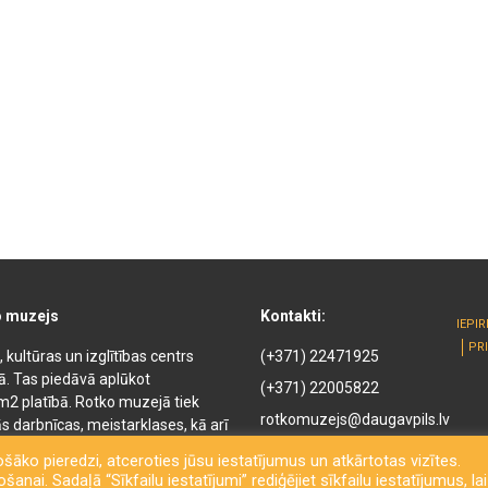
o muzejs
Kontakti:
IEPI
PR
kultūras un izglītības centrs
(+371) 22471925
kā. Tas piedāvā aplūkot
(+371) 22005822
m2 platībā. Rotko muzejā tiek
rotkomuzejs@daugavpils.lv
s darbnīcas, meistarklases, kā arī
ejā ir pieejamas naktsmītnes,
Mihaila iela 3, Daugavpils,
šāko pieredzi, atceroties jūsu iestatījumus un atkārtotas vizītes.
rodas arī suvenīru veikals un
LV-5401, Latvija
anai. Sadaļā “Sīkfailu iestatījumi” rediģējiet sīkfailu iestatījumus, lai