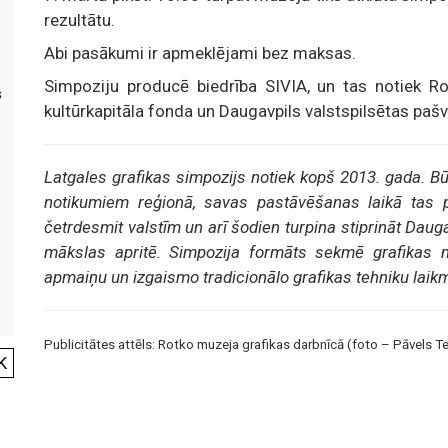
rezultātu.
Abi pasākumi ir apmeklējami bez maksas.
Simpoziju producē biedrība SIVIA, un tas notiek 
s
kultūrkapitāla fonda un Daugavpils valstspilsētas pašv
Latgales grafikas simpozijs notiek kopš 2013. gada. 
notikumiem reģionā, savas pastāvēšanas laikā tas p
četrdesmit valstīm un arī šodien turpina stiprināt Daug
mākslas apritē. Simpozija formāts sekmē grafikas m
apmaiņu un izgaismo tradicionālo grafikas tehniku laikm
Publicitātes attēls: Rotko muzeja grafikas darbnīcā (foto – Pāvels Te
K