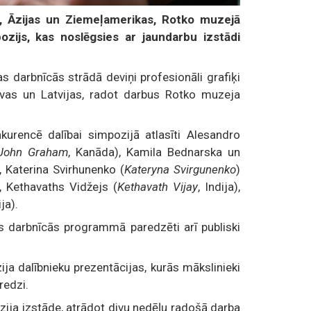
s, Āzijas un Ziemeļamerikas, Rotko muzejā
ozijs, kas noslēgsies ar jaundarbu izstādi
 darbnīcās strādā deviņi profesionāli grafiķi
etuvas un Latvijas, radot darbus Rotko muzeja
kurencē dalībai simpozijā atlasīti Alesandro
John Graham
, Kanāda), Kamila Bednarska un
), Katerina Svirhunenko (
Kateryna Svirgunenko
)
), Kethavaths Vidžejs (
Kethavath Vijay
, Indija),
ja).
as darbnīcās programmā paredzēti arī publiski
ja dalībnieku prezentācijas, kurās mākslinieki
redzi.
ozija izstāde, atrādot divu nedēļu radošā darba