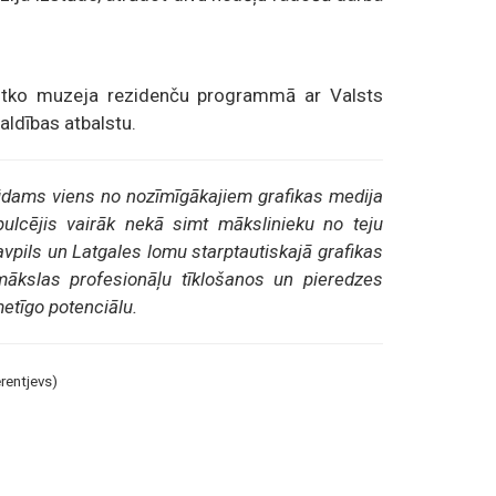
Rotko muzeja rezidenču programmā ar Valsts
aldības atbalstu.
Būdams viens no nozīmīgākajiem grafikas medija
ulcējis vairāk nekā simt mākslinieku no teju
avpils un Latgales lomu starptautiskajā grafikas
ākslas profesionāļu tīklošanos un pieredzes
etīgo potenciālu.
rentjevs)