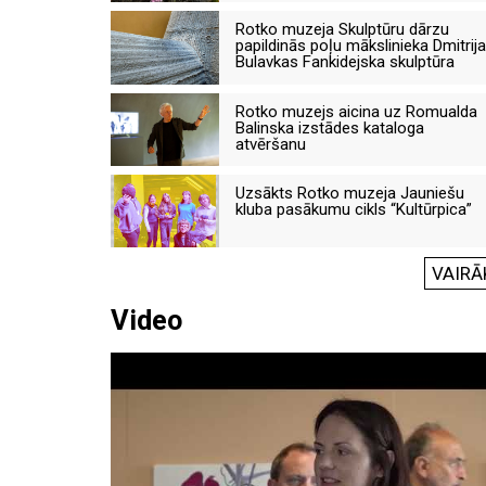
Rotko muzeja Skulptūru dārzu
papildinās poļu mākslinieka Dmitrija
Bulavkas Fankidejska skulptūra
Rotko muzejs aicina uz Romualda
Balinska izstādes kataloga
atvēršanu
Uzsākts Rotko muzeja Jauniešu
kluba pasākumu cikls “Kultūrpica”
VAIRĀ
Video