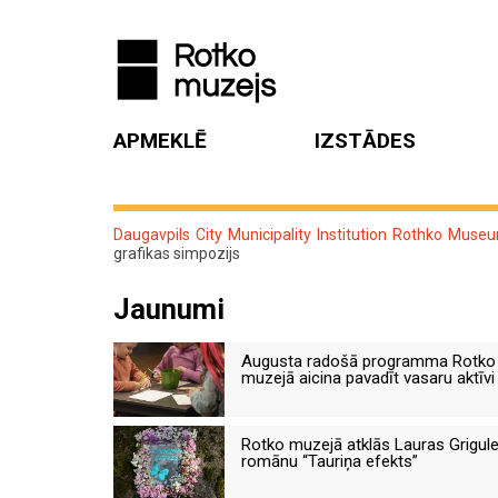
APMEKLĒ
IZSTĀDES
Daugavpils City Municipality Institution Rothko Muse
grafikas simpozijs
Jaunumi
Augusta radošā programma Rotko
muzejā aicina pavadīt vasaru aktīvi
Rotko muzejā atklās Lauras Grigul
romānu “Tauriņa efekts”