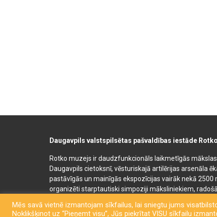
Daugavpils valstspilsētas pašvaldības iestāde Rotk
Rotko muzejs ir daudzfunkcionāls laikmetīgās mākslas, 
Daugavpils cietoksnī, vēsturiskajā artilērijas arsenāla ē
pastāvīgās un mainīgās ekspozīcijas vairāk nekā 2500 
organizēti starptautiski simpoziji māksliniekiem, radošā
bērnu un jauniešu mākslas izglītības programmas. Muz
Mēs savā vietnē izmantojam sīkfailus, lai sniegtu jums visatbilsto
semināru un konferenču telpas. Rotko muzeja telpās at
Noklikšķinot uz “Pieņemt visu”, Jūs piekrītat VISU sīkfailu izmantoš