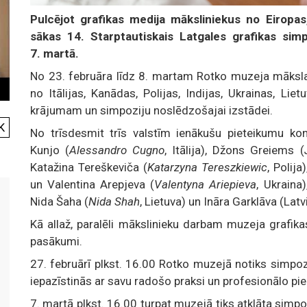
Pulcējot grafikas medija māksliniekus no Eiropa
sākas 14. Starptautiskais Latgales grafikas simp
7. martā.
No 23. februāra līdz 8. martam Rotko muzeja mākslas
no Itālijas, Kanādas, Polijas, Indijas, Ukrainas, Li
krājumam un simpoziju noslēdzošajai izstādei.
K
No trīsdesmit trīs valstīm ienākušu pieteikumu kon
Kunjo (
Alessandro Cugno
, Itālija), Džons Greiems (
Katažina Tereškeviča (
Katarzyna Tereszkiewic
, Polija
un Valentina Arepjeva (
Valentyna Ariepieva
, Ukraina
Nida Šaha (
Nida Shah
, Lietuva) un Ināra Garklāva (Latvi
Kā allaž, paralēli mākslinieku darbam muzeja grafik
pasākumi.
27. februārī plkst. 16.00 Rotko muzejā notiks simpozi
iepazīstinās ar savu radošo praksi un profesionālo pie
7. martā plkst. 16.00 turpat muzejā tiks atklāta simp