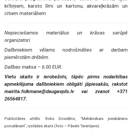
krītiņiem, karsto līmi un kartonu, akvareļkrāsām un
citiem materiāliem.
Nepieciešamos materiālus un krāsas sarūpē
organizatori.
Dalībniekiem vēlams nodrošināties ar darbam
piemērotām drēbēm.
Dalības maksa – 6.00 EUR.
Vietu skaits ir ierobežots, tāpēc pirms nodarbības
apmeklējuma dalībniekiem obligāti jāpiesakās, rakstot
mairita.folkmane@daugavpils.lv vai zvanot +371
26564817.
Publicitātes attēls: Roks Dovidēns, “Mehāniskais pieskāriens
porcelānam”, izstādes skats (foto – Pāvels Terentjevs)