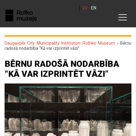
LV
EN
Daugavpils City Municipality Institution Rothko Museum
›
Bērnu
radošā nodarbība “Kā var izprintēt vāzi”
BĒRNU RADOŠĀ NODARBĪBA
“KĀ VAR IZPRINTĒT VĀZI”