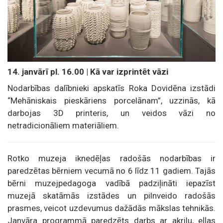
14. janvārī pl. 16.00 |
Kā var izprintēt vāzi
Nodarbības dalībnieki apskatīs Roka Dovidēna izstādi
“Mehāniskais pieskāriens porcelānam”, uzzinās, kā
darbojas 3D printeris, un veidos vāzi no
netradicionāliem materiāliem.
Rotko muzeja iknedēļas radošās nodarbības ir
paredzētas bērniem vecumā no 6 līdz 11 gadiem. Tajās
bērni muzejpedagoga vadībā padziļināti iepazīst
muzejā skatāmās izstādes un pilnveido radošās
prasmes, veicot uzdevumus dažādās mākslas tehnikās.
Janvāra programmā paredzēts darbs ar akrilu, eļļas