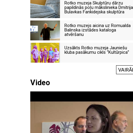
Rotko muzeja Skulptūru dārzu
papildinās poļu mākslinieka Dmitrija
Bulavkas Fankidejska skulptūra
Rotko muzejs aicina uz Romualda
Balinska izstādes kataloga
atvēršanu
Uzsākts Rotko muzeja Jauniešu
kluba pasākumu cikls “Kultūrpica”
VAIRĀ
Video