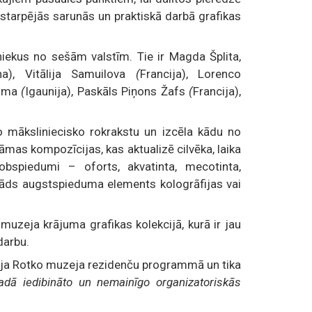
tarpējās sarunās un praktiskā darbā grafikas
iekus no sešām valstīm. Tie ir Magda Šplita,
na), Vitālija Samuilova
(
Francija), Lorenco
Toma
(
Igaunija), Paskāls Piņons Žafs
(
Francija),
o māksliniecisko rokrakstu un izcēla kādu no
mas kompozīcijas, kas aktualizē cilvēka, laika
obspiedumi – oforts, akvatinta, mecotinta,
 kāds augstspieduma elements kologrāfijas vai
uzeja krājuma grafikas kolekcijā, kurā ir jau
darbu.
itēja Rotko muzeja rezidenču programmā un tika
gadā iedibināto un nemainīgo organizatoriskās