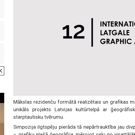
K
Mākslas rezidenču formātā realizētais un grafikas me
unikāls projekts Latvijas kultūrtelpā ar ģeogrāfi
starptautisku tvērumu.
Simpozija ilgtspēju pierāda tā nepārtrauktība jau d
– grafiķu plašā ģeogrāfija, mērojot ceļu no visattālā