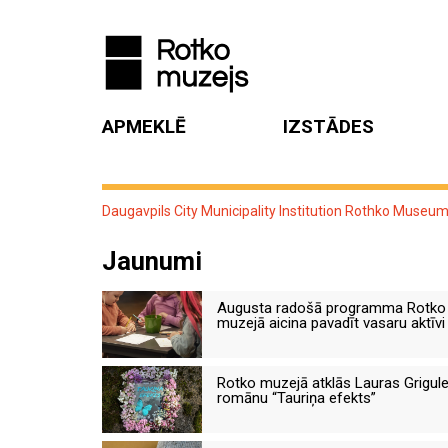
APMEKLĒ
IZSTĀDES
Daugavpils City Municipality Institution Rothko Museu
Jaunumi
Augusta radošā programma Rotko
muzejā aicina pavadīt vasaru aktīvi
Rotko muzejā atklās Lauras Grigul
romānu “Tauriņa efekts”