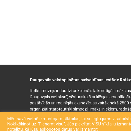
Daugavpils valstspilsētas pašvaldības iestāde Rotk
Rotko muzejs ir daudzfunkcionāls laikmetīgās mākslas, 
Daugavpils cietoksnī, vēsturiskajā artilērijas arsenāla ē
pastāvīgās un mainīgās ekspozīcijas vairāk nekā 2500 
organizēti starptautiski simpoziji māksliniekiem, radošā
bērnu un jauniešu mākslas izglītības programmas. Muz
Mēs savā vietnē izmantojam sīkfailus, lai sniegtu jums visatbilsto
semināru un konferenču telpas. Rotko muzeja telpās at
Noklikšķinot uz “Pieņemt visu”, Jūs piekrītat VISU sīkfailu izmantoš
kafejnīca. Līdzās Rotko muzejam 2022. gadā tika atklā
noteiktu, kā jūsu apkopotos datus var izmantot.