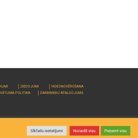
RKUMI
ZIEDOJUMI
VIDEONOVĒROŠANA
IVĀTUMA POLITIKA
DARBINIEKU ATALGOJUMS
Sīkfailu iestatījumi
Noraidīt visu
Pieņemt visu