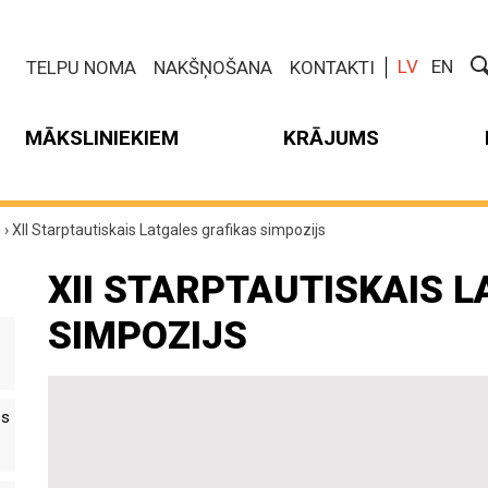
LV
EN
TELPU NOMA
NAKŠŅOŠANA
KONTAKTI
MĀKSLINIEKIEM
KRĀJUMS
m
›
XII Starptautiskais Latgales grafikas simpozijs
XII STARPTAUTISKAIS 
SIMPOZIJS
es