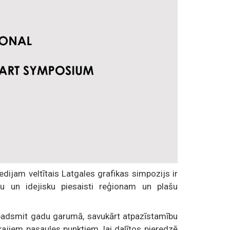
dijam veltītais Latgales grafikas simpozijs ir
sku un idejisku piesaisti reģionam un plašu
ivpadsmit gadu garumā, savukārt atpazīstamību
kajiem pasaules punktiem, lai dalītos pieredzē