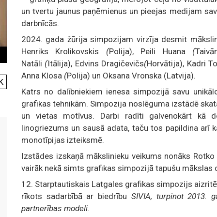
un tvertu jaunus paņēmienus un pieejas medijam savs
darbnīcās.
2024. gada žūrija simpozijam virzīja desmit mākslin
Henriks Krolikovskis
(
Polija), Peili Huana
(
Taivā
Natāli
(
Itālija), Edvins Dragičevičs
(
Horvātija), Kadri 
Anna Klosa
(
Polija) un Oksana Vronska (Latvija).
K
Katrs no dalībniekiem ienesa simpozijā savu unikāl
grafikas tehnikām. Simpozija noslēguma izstādē skatā
un vietas motīvus. Darbi radīti galvenokārt kā d
linogriezums un sausā adata, taču tos papildina arī
monotīpijas izteiksmē.
Izstādes izskaņā mākslinieku veikums nonāks Rotko m
vairāk nekā simts grafikas simpozijā tapušu mākslas 
12. Starptautiskais Latgales grafikas simpozijs aizr
rīkots sadarbībā ar biedrību
SIVIA, turpinot 2013. 
partnerības modeli.