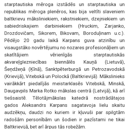
starptautiska mēroga izstādēs un starptautiska un
republikas mēroga plenēros, kas bija veltīti slaveniem
baltkrievu māksliniekiem, rakstniekiem, dzejniekiem un
sabiedriskajiem darbiniekiem (Hruckim, Zarjanko,
Drozdovičam, Sikorem, Bikovam, Boroduļinam u.c.).
Pēdējo 20 gadu laikā Karpans guva atzinību un
visaugstāko novērtējumu no nozares profesionāļiem un
skatītājiem vērienīgās starptautiskās
akvareļglezniecības biennālēs Kauņā (Lietuvā),
Šeņdžeņā (Ķīnā), Sanktpēterburgā un Petrozavodskā
(Krievijā), Vitebskā un Polockā (Baltkrievijā). Mākslinieks
vairākkārt piedalījās meistarklasēs Vitebskā, Minskā,
Daugavpils Marka Rotko mākslas centrā (Latvijā), kā arī
tiešsaistē. Tēlotājmākslas katedrā nostrādātajos
gados Aleksandrs Karpans sagatavoja lielu skaitu
audzēkņu, daudzi no kuriem ir kļuvuši par spilgtām
radošām personībām un šodien ir pazīstami ne tikai
Baltkrievijā, bet arī ārpus tās robežām.