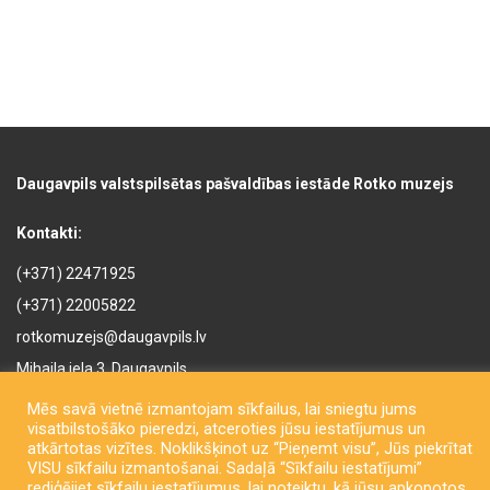
Daugavpils valstspilsētas pašvaldības iestāde Rotko muzejs
Kontakti:
(+371) 22471925
(+371) 22005822
rotkomuzejs@daugavpils.lv
Mihaila iela 3, Daugavpils,
LV-5401, Latvija
Mēs savā vietnē izmantojam sīkfailus, lai sniegtu jums
visatbilstošāko pieredzi, atceroties jūsu iestatījumus un
atkārtotas vizītes. Noklikšķinot uz “Pieņemt visu”, Jūs piekrītat
VISU sīkfailu izmantošanai. Sadaļā “Sīkfailu iestatījumi”
rediģējiet sīkfailu iestatījumus, lai noteiktu, kā jūsu apkopotos