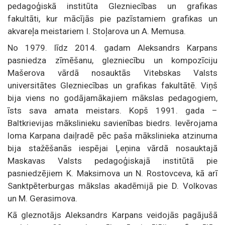
pedagoģiskā institūta Glezniecības un grafikas
fakultāti, kur mācījās pie pazīstamiem grafikas un
akvareļa meistariem I. Stoļarova un A. Memusa.
No 1979. līdz 2014. gadam Aleksandrs Karpans
pasniedza zīmēšanu, glezniecību un kompozīciju
Mašerova vārdā nosauktās Vitebskas Valsts
universitātes Glezniecības un grafikas fakultātē. Viņš
bija viens no godājamākajiem mākslas pedagogiem,
īsts sava amata meistars. Kopš 1991. gada –
Baltkrievijas mākslinieku savienības biedrs. Ievērojama
loma Karpana daiļradē pēc paša mākslinieka atzinuma
bija stažēšanās iespējai Ļeņina vārdā nosauktajā
Maskavas Valsts pedagoģiskajā institūtā pie
pasniedzējiem K. Maksimova un N. Rostovceva, kā arī
Sanktpēterburgas mākslas akadēmijā pie D. Volkovas
un M. Gerasimova.
Kā gleznotājs Aleksandrs Karpans veidojās pagājušā