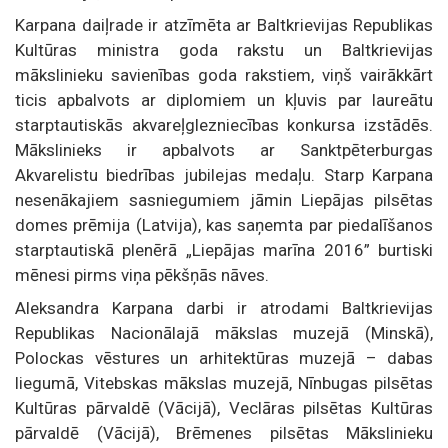
Karpana daiļrade ir atzīmēta ar Baltkrievijas Republikas
Kultūras ministra goda rakstu un Baltkrievijas
mākslinieku savienības goda rakstiem, viņš vairākkārt
ticis apbalvots ar diplomiem un kļuvis par laureātu
starptautiskās akvareļglezniecības konkursa izstādēs.
Mākslinieks ir apbalvots ar Sanktpēterburgas
Akvarelistu biedrības jubilejas medaļu. Starp Karpana
nesenākajiem sasniegumiem jāmin Liepājas pilsētas
domes prēmija (Latvija), kas saņemta par piedalīšanos
starptautiskā plenērā „Liepājas marīna 2016” burtiski
mēnesi pirms viņa pēkšņās nāves.
Aleksandra Karpana darbi ir atrodami Baltkrievijas
Republikas Nacionālajā mākslas muzejā (Minskā),
Polockas vēstures un arhitektūras muzejā – dabas
liegumā, Vitebskas mākslas muzejā, Nīnbugas pilsētas
Kultūras pārvaldē (Vācijā), Veclāras pilsētas Kultūras
pārvaldē (Vācijā), Brēmenes pilsētas Mākslinieku