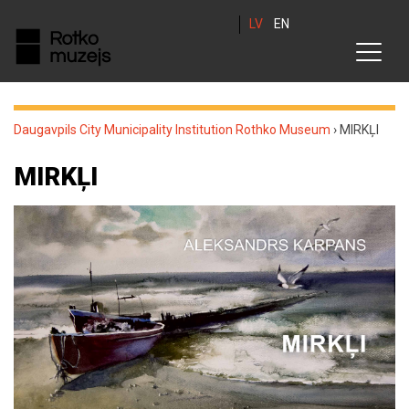
LV
EN
Daugavpils City Municipality Institution Rothko Museum
›
MIRKĻI
MIRKĻI