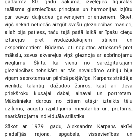
gadsimta 80. gadu sākumā, izvēlējies figurālās
reālisma glezniecības principus un harmonijas izjūtu
par savas daiļrades galvenajiem orientieriem. Šķiet,
viņš nekad netiecās aizgūt svešu glezniecības manieri,
allaž bija patiess, taču tajā pašā laikā ar īpašu cieņu
izturējās pret visdažādākajiem stiliem un
eksperimentiem. Būdams ļoti nopietns attieksmē pret
mākslu, savus akvareļus viņš gleznoja ar apbrīnojamu
vieglumu. Šķita, ka viena no sarežģītākajām
glezniecības tehnikām ar tās nevaldāmo stihiju bija
viņam saprotama un pilnībā pakļāvīga. Karpans strādāja
vienlīdz talantīgi dažādos žanros, kaut arī deva
priekšroku klusajai dabai, ainavai un portretam.
Mākslinieka darbus no citiem atšķir izteikts tēlu
dziļums, augstā izpildījuma meistarība un, protams,
neatkārtojama individuāla stilistika.
Sākot ar 1979. gadu, Aleksandrs Karpans aktīvi
piedalījās rajona, apgabala, vissavienības un