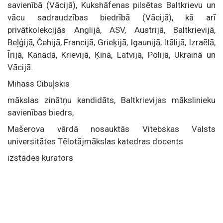
savienībā (Vācijā), Kukshāfenas pilsētas Baltkrievu un
vācu sadraudzības biedrībā (Vācijā), kā arī
privātkolekcijās Anglijā, ASV, Austrijā, Baltkrievijā,
Beļģijā, Čehijā, Francijā, Grieķijā, Igaunijā, Itālijā, Izraēlā,
Īrijā, Kanādā, Krievijā, Ķīnā, Latvijā, Polijā, Ukrainā un
Vācijā.
Mihass Cibuļskis
mākslas zinātņu kandidāts, Baltkrievijas mākslinieku
savienības biedrs,
Mašerova vārdā nosauktās Vitebskas Valsts
universitātes Tēlotājmākslas katedras docents
izstādes kurators