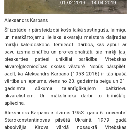
Aleksandrs Karpans
Šī izstāde ir pārsteidzoši košs laikā sastingušu, laimīgu
un neatkārtojamu lieliska akvareļu meistara daiļrades
mirkļu kaleidoskops. Iemiesoti darbos, kas apbur ar
savu izsmalcinātību un profesionalitāti, šie mirkļi ļauj
pieskarties patiesi unikālai parādībai Vitebskas
akvareļglezniecības skolas vēsturē. Nebūs pārspīlēti
sacīt, ka Aleksandrs Karpans (1953-2016) ir tās īpašā
vērtība un lepnums, viens no 20. gadsimta beigu un 21.
gadsimta sākuma talantīgākajiem baltkrievu
akvarelistiem. Un mākslinieka darbi to brīnišķīgi
apliecina.
Aleksandrs Karpans ir dzimis 1953. gada 6. novembrī
Starokonstantinovas pilsētā Ukrainā. 1979. gadā
absolvējis Kirova vārdā nosauktā Vitebskas