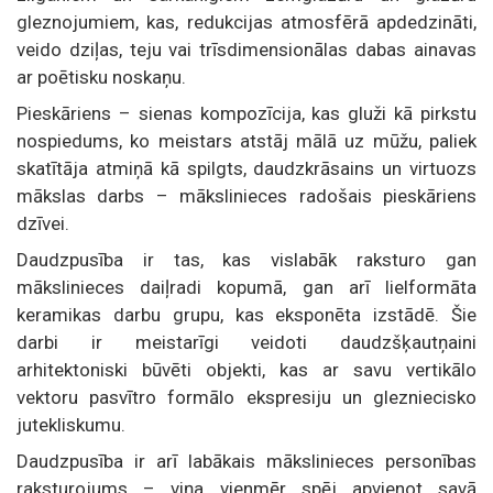
gleznojumiem, kas, redukcijas atmosfērā apdedzināti,
veido dziļas, teju vai trīsdimensionālas dabas ainavas
ar poētisku noskaņu.
Pieskāriens – sienas kompozīcija, kas gluži kā pirkstu
nospiedums, ko meistars atstāj mālā uz mūžu, paliek
skatītāja atmiņā kā spilgts, daudzkrāsains un virtuozs
mākslas darbs – mākslinieces radošais pieskāriens
dzīvei.
Daudzpusība ir tas, kas vislabāk raksturo gan
mākslinieces daiļradi kopumā, gan arī lielformāta
keramikas darbu grupu, kas eksponēta izstādē. Šie
darbi ir meistarīgi veidoti daudzšķautņaini
arhitektoniski būvēti objekti, kas ar savu vertikālo
vektoru pasvītro formālo ekspresiju un glezniecisko
jutekliskumu.
Daudzpusība ir arī labākais mākslinieces personības
raksturojums – viņa vienmēr spēj apvienot savā