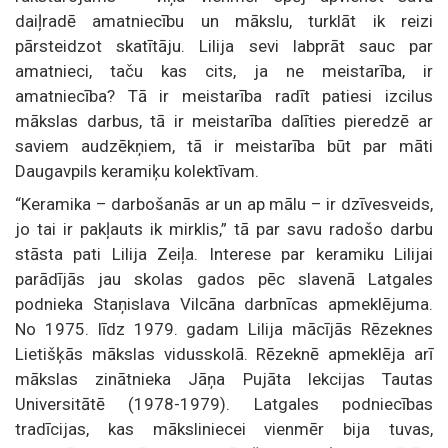
daiļradē amatniecību un mākslu, turklāt ik reizi
pārsteidzot skatītāju. Lilija sevi labprāt sauc par
amatnieci, taču kas cits, ja ne meistarība, ir
amatniecība? Tā ir meistarība radīt patiesi izcilus
mākslas darbus, tā ir meistarība dalīties pieredzē ar
saviem audzēkņiem, tā ir meistarība būt par māti
Daugavpils keramiķu kolektīvam.
“Keramika – darbošanās ar un ap mālu – ir dzīvesveids,
jo tai ir pakļauts ik mirklis,” tā par savu radošo darbu
stāsta pati Lilija Zeiļa. Interese par keramiku Lilijai
parādījās jau skolas gados pēc slavenā Latgales
podnieka Staņislava Vilcāna darbnīcas apmeklējuma.
No 1975. līdz 1979. gadam Lilija mācījās Rēzeknes
Lietišķās mākslas vidusskolā. Rēzeknē apmeklēja arī
mākslas zinātnieka Jāņa Pujāta lekcijas Tautas
Universitātē (1978-1979). Latgales podniecības
tradīcijas, kas māksliniecei vienmēr bija tuvas,