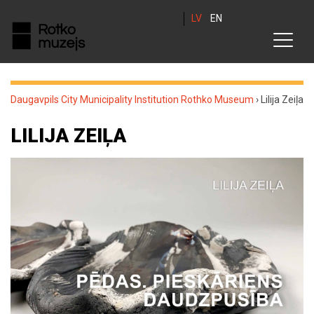
LV
EN
Daugavpils City Municipality Institution Rothko Museum
›
Lilija Zeiļa
LILIJA ZEIĻA