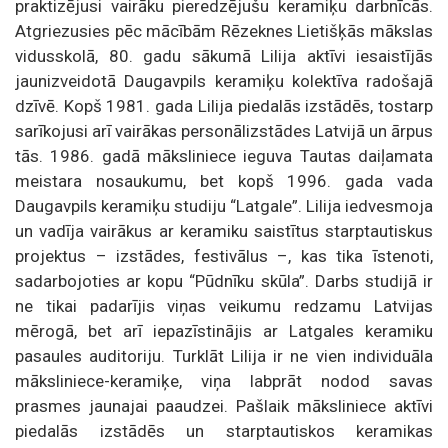
praktizējusi vairāku pieredzējušu keramiķu darbnīcās.
Atgriezusies pēc mācībām Rēzeknes Lietišķās mākslas
vidusskolā, 80. gadu sākumā Lilija aktīvi iesaistījās
jaunizveidotā Daugavpils keramiķu kolektīva radošajā
dzīvē. Kopš 1981. gada Lilija piedalās izstādēs, tostarp
sarīkojusi arī vairākas personālizstādes Latvijā un ārpus
tās. 1986. gadā māksliniece ieguva Tautas daiļamata
meistara nosaukumu, bet kopš 1996. gada vada
Daugavpils keramiķu studiju “Latgale”. Lilija iedvesmoja
un vadīja vairākus ar keramiku saistītus starptautiskus
projektus – izstādes, festivālus –, kas tika īstenoti,
sadarbojoties ar kopu “Pūdnīku skūla”. Darbs studijā ir
ne tikai padarījis viņas veikumu redzamu Latvijas
mērogā, bet arī iepazīstinājis ar Latgales keramiku
pasaules auditoriju. Turklāt Lilija ir ne vien individuāla
māksliniece-keramiķe, viņa labprāt nodod savas
prasmes jaunajai paaudzei. Pašlaik māksliniece aktīvi
piedalās izstādēs un starptautiskos keramikas