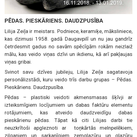
PĒDAS. PIESKĀRIENS. DAUDZPUSĪBA
Lilija Zeiļa ir meistars. Podniece, keramiķe, māksliniece,
kas dzimusi 1958. gadā Daugavpilī un nu jau gandrīz
četrdesmit gadus no savām spēcīgām rokām neizlaiž
mālu, kas veido viņas dzīvi un ikdienu, kā arī pakļaujas
viņas gribai.
Svinot savu dzīves jubileju, Lilija Zeiļa sagatavoja
personālizstādi, kuru veido trīs darbu grupas – Pēdas.
Pieskāriens. Daudzpusība.
Pēdas – plastiski veidoti akmensmasas šķīvji ar
izteiksmīgiem locījumiem un dabas faktūru elementu
rotājumiem, kas atveido daudzveidīgu dabas
pieskārienu pēdas. Tāpat kā citi Lilijas darbi tie
neuzkrītoši apgleznoti ar toņkārtās melnpelēkiem,
zilganiem un sarkanīgiem zemglazūru un glazūru