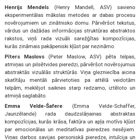
Henrijs Mendels
(Henry Mandell, ASV) savieno
eksperimentālas mākslas metodes ar dabas procesu
novērojumiem un zinātnisko domu. Pārvēršot tekstus,
vārdus un dažādas informācijas struktūras abstraktos
rakstos, viņš rada vizuāli sarežģītas kompozīcijas,
kurās zināmais pakāpeniski kļūst par nezināmo.
Pīters Maslovs
(Peter Maslow, ASV) pēta telpas,
atmiņas un pilsētvides pieredzi, pārvēršot novērojumus
abstraktās vizuālās struktūrās. Viņa glezniecība aicina
skatītāju mentāli pārvietoties pa attēlā veidotām
telpām, meklējot saiknes starp redzamo, iztēloto un
atmiņā saglabāto.
Emma Velde-Šafere
(Emma Velde-Schaffer,
Jaunzēlande) rada daudzslāņainas abstraktas
kompozīcijas, kurās krāsa, faktūra un apļa motīvs kļūst
par emocionālas un meditatīvas pieredzes nesējiem.
Viņas darbos savijas personiskā pieredze, intuīcija un