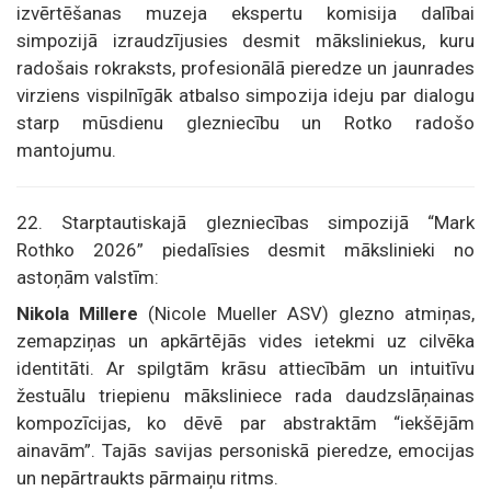
izvērtēšanas muzeja ekspertu komisija dalībai
simpozijā izraudzījusies desmit māksliniekus, kuru
radošais rokraksts, profesionālā pieredze un jaunrades
virziens vispilnīgāk atbalso simpozija ideju par dialogu
starp mūsdienu glezniecību un Rotko radošo
mantojumu.
22. Starptautiskajā glezniecības simpozijā “Mark
Rothko 2026” piedalīsies desmit mākslinieki no
astoņām valstīm:
Nikola Millere
(Nicole Mueller ASV) glezno atmiņas,
zemapziņas un apkārtējās vides ietekmi uz cilvēka
identitāti. Ar spilgtām krāsu attiecībām un intuitīvu
žestuālu triepienu māksliniece rada daudzslāņainas
kompozīcijas, ko dēvē par abstraktām “iekšējām
ainavām”. Tajās savijas personiskā pieredze, emocijas
un nepārtraukts pārmaiņu ritms.