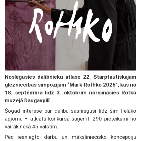
Noslēgusies dalībnieku atlase 22. Starptautiskajam
glezniecības simpozijam “Mark Rothko 2026”, kas no
18. septembra līdz 3. oktobrim norisināsies Rotko
muzejā Daugavpilī.
Šogad interese par dalību sasniegusi līdz šim lielāko
apjomu – atklātā konkursā saņemti 290 pieteikumi no
vairāk nekā 45 valstīm.
Pēc iesniegto darbu un māksliniecisko koncepciju