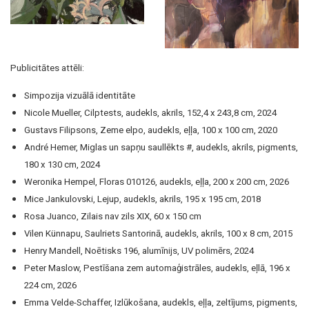
Publicitātes attēli:
Simpozija vizuālā identitāte
Nicole Mueller, Cilptests, audekls, akrils, 152,4 x 243,8 cm, 2024
Gustavs Filipsons, Zeme elpo, audekls, eļļa, 100 x 100 cm, 2020
André Hemer, Miglas un sapņu saullēkts #, audekls, akrils, pigments,
180 x 130 cm, 2024
Weronika Hempel, Floras 010126, audekls, eļļa, 200 x 200 cm, 2026
Mice Jankulovski, Lejup, audekls, akrils, 195 x 195 cm, 2018
Rosa Juanco, Zilais nav zils XIX, 60 x 150 cm
Vilen Künnapu, Saulriets Santorinā, audekls, akrils, 100 x 8 cm, 2015
Henry Mandell, Noētisks 196, alumīnijs, UV polimērs, 2024
Peter Maslow, Pestīšana zem automaģistrāles, audekls, eļlā, 196 x
224 cm, 2026
Emma Velde-Schaffer, Izlūkošana, audekls, eļļa, zeltījums, pigments,