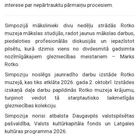
interese par nepārtrauktu pārmaiņu procesiem.
Simpozijā mākslinieki divu nedēļu strādās Rotko
muzeja mākslas studijās, radot jaunus mākslas darbus,
piedaloties profesionālās diskusijās un iepazīstot
pilsētu, kurā dzimis viens no divdesmitā gadsimta
nozīmīgākajiem glezniecības meistariem – Marks
Rotko.
Simpoziju noslēgs jaunradīto darbu izstāde Rotko
muzejā, kas tiks atklāta 2026. gada 2. oktobrī. Izstādes
izskaņā daļa darbu papildinās Rotko muzeja krājumu,
turpinot veidot tā starptautisko laikmetīgās
glezniecības kolekciju.
Simpozija norisi atbalsta Daugavpils valstspilsētas
pašvaldība, Valsts kultūrkapitāla fonds un Latgales
kultūras programma 2026.