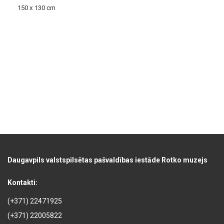
150 x 130 cm
Daugavpils valstspilsētas pašvaldības iestāde Rotko muzejs
Kontakti:
(+371) 22471925
(+371) 22005822