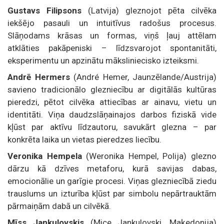
Gustavs Filipsons
(Latvija) gleznojot pēta cilvēka
iekšējo pasauli un intuitīvus radošus procesus.
Slāņodams krāsas un formas, viņš ļauj attēlam
atklāties pakāpeniski – līdzsvarojot spontanitāti,
eksperimentu un apzinātu māksliniecisko izteiksmi.
Andrē Hermers
(André Hemer, Jaunzēlande/Austrija)
savieno tradicionālo glezniecību ar digitālās kultūras
pieredzi, pētot cilvēka attiecības ar ainavu, vietu un
identitāti. Viņa daudzslāņainajos darbos fiziskā vide
kļūst par aktīvu līdzautoru, savukārt glezna – par
konkrēta laika un vietas pieredzes liecību.
Veronika Hempela
(Weronika Hempel, Polija) glezno
dārzu kā dzīves metaforu, kurā savijas dabas,
emocionālie un garīgie procesi. Viņas glezniecībā ziedu
trauslums un izturība kļūst par simbolu nepārtrauktām
pārmaiņām dabā un cilvēkā.
Mīss Jankulovskis
(Mice Jankulovski, Maķedonija)