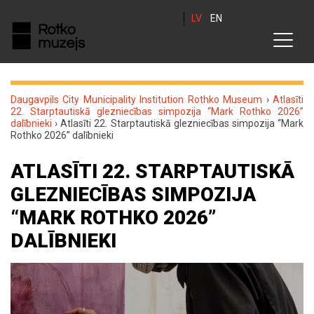
LV
EN
Daugavpils City Municipality Institution Rothko Museum
›
Atlasīti
22. Starptautiskā glezniecības simpozija “Mark Rothko 2026”
dalībnieki
›
Atlasīti 22. Starptautiskā glezniecības simpozija “Mark
Rothko 2026” dalībnieki
ATLASĪTI 22. STARPTAUTISKĀ
GLEZNIECĪBAS SIMPOZIJA
“MARK ROTHKO 2026”
DALĪBNIEKI